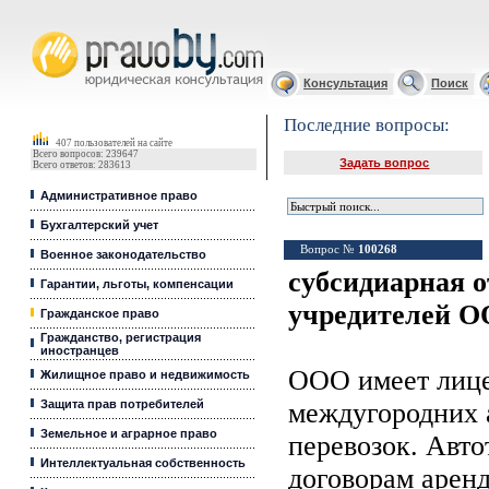
Юридические услуги, Закон, Консультация
Консультация
Поиск
Последние вопросы:
407 пользователей на сайте
Всего вопросов: 239647
Задать вопрос
Всего ответов: 283613
Административное право
Бухгалтерский учет
Вопрос №
100268
Военное законодательство
субсидиарная о
Гарантии, льготы, компенсации
учредителей 
Гражданское право
Гражданство, регистрация
иностранцев
ООО имеет лиц
Жилищное право и недвижимость
Защита прав потребителей
междугородних 
Земельное и аграрное право
перевозок. Авт
Интеллектуальная собственность
договорам аренд