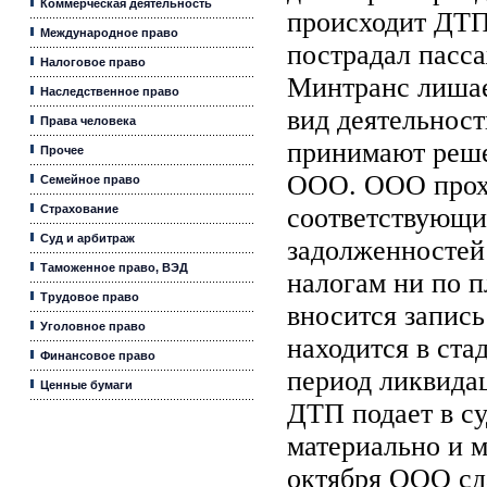
Коммерческая деятельность
происходит ДТП,
Международное право
пострадал пасса
Налоговое право
Минтранс лишае
Наследственное право
вид деятельност
Права человека
принимают реше
Прочее
ООО. ООО прох
Семейное право
Страхование
соответствующи
Суд и арбитраж
задолженностей
Таможенное право, ВЭД
налогам ни по п
Трудовое право
вносится запись
Уголовное право
находится в ста
Финансовое право
период ликвида
Ценные бумаги
ДТП подает в с
материально и м
октября ООО сд