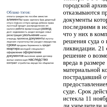
городской архи
отказываются пр
Облако тэгов:
оплата
гражданство
пособие
амнистия
документы кото
алименты
право
зарплата
брак
декретный
суд
отпуск
аренда
ребенок
отпуск
иск
права
последними в и
льготный кредит
распределение
ип
развод
работа
налоги
приватизация
долг
недвижимость
что у них в ком
раздел
молодая семья
увольнение
регистрация
налог
документы
прописка
очередь
льготы
решения суда о
строительство
раздел имущества
лицензия
сроки
кредит
продажа
беременность
ликвидации. 21 
квартира
молодой специалист
оформление
оформление
решение о возм
документов
выселение
договор
армия
наследство
жилье
компенсация
вреда в размере
контракт
отработка
общежитие
имущество
материальной к
пострадавший от
предоставление
суде. Срок дейс
истекла 11 нояб
ли учредители 