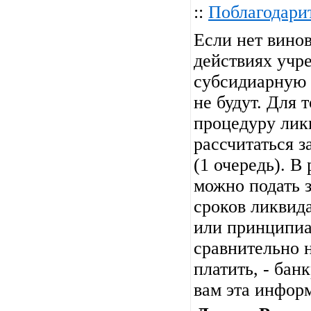
::
Поблагодари
Если нет вино
действиях учр
субсидиарную 
не будут. Для 
процедуру лик
рассчитаться 
(1 очередь). 
можно подать 
сроков ликвида
или принципиал
сравнительно н
платить, - бан
вам эта инфор