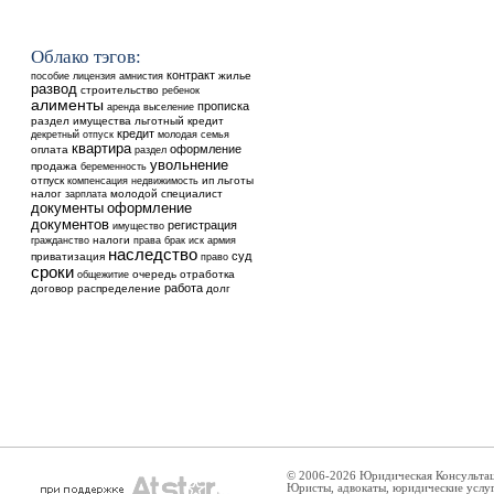
Облако тэгов:
контракт
жилье
пособие
лицензия
амнистия
развод
строительство
ребенок
алименты
прописка
аренда
выселение
раздел имущества
льготный кредит
кредит
декретный отпуск
молодая семья
квартира
оформление
оплата
раздел
увольнение
продажа
беременность
отпуск
недвижимость
ип
льготы
компенсация
налог
молодой специалист
зарплата
оформление
документы
документов
регистрация
имущество
налоги
гражданство
права
брак
иск
армия
наследство
суд
приватизация
право
сроки
общежитие
очередь
отработка
работа
договор
распределение
долг
© 2006-2026 Юридическая Консульта
Юристы, адвокаты, юридические услу