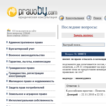
Юридические услуги, Закон, Консультация
Консультация
Поиск
Последние вопросы:
433 пользователя на сайте
Всего вопросов: 239648
Задать вопрос
Всего ответов: 283613
Административное право
Бухгалтерский учет
Вопрос №
100072
Военное законодательство
имеют ли право отказать в команд
Гарантии, льготы, компенсации
подскажите как оплачивается сессия, 
оплатили, а 29.11 отправляют на ку
Гражданское право
оплатят пока не предоставлю команди
правильно ли это?
Гражданство, регистрация
иностранцев
надежда
::
нижнеудинск
Жилищное право и недвижимость
Ответов: 1
Защита прав потребителей
К российским юристам :: Помогла
Земельное и аграрное право
Дмитрий
:: 22.11.2010 в 22:32 ::
Интеллектуальная собственность