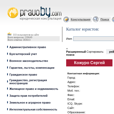
Юрист, адвокат
Консультация
Поиск
Каталог юристов:
333 пользователя на сайте
Всего вопросов: 239649
Имя:
Всего ответов: 283613
Административное право
+
Расширенный
Сортировать:
рей
Бухгалтерский учет
поиск
Военное законодательство
Кожуро Сергей
Гарантии, льготы, компенсации
Контактная информация:
Гражданское право
Город:
Гражданство, регистрация
Адрес:
иностранцев
Телефон:
Жилищное право и недвижимость
Моб. тел.:
Факс:
Защита прав потребителей
Email:
Земельное и аграрное право
ICQ, Skype:
Сайт:
Интеллектуальная собственность
Образование: