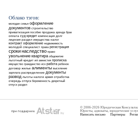
Облако тэгов:
оформление
молодая семья
документов
строительство
приватизация
продажа
аренда
пособие
брак
суд
кредит
оплата
долг
компенсация
раздел имущества
налог
лицензия
контракт
оформление
недвижимость
регистрация
молодой специалист
права
сроки
наследство
право
увольнение
квартира
общежитие
прописка
льготный кредит
ип
амнистия
работа
ребенок
имущество
гражданство
иск
алименты
договор
жилье
выселение
документы
распределение
зарплата
развод
льготы
налоги
отработка
армия
очередь
отпуск
беременность
декретный
отпуск
раздел
© 2006-2026 Юридическая Консульта
Юристы, адвокаты, юридические услу
Написать письмо
Партнеры
Регла