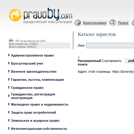
Юрист, адвокат
Консультация
Поиск
Каталог юристов:
481 пользователь на сайте
Всего вопросов: 239652
Имя:
Всего ответов: 283620
Административное право
+
Расширенный
Сортировать:
рей
Бухгалтерский учет
поиск
Военное законодательство
Адрес этой страницы:
https://pravob
Гарантии, льготы, компенсации
Гражданское право
Гражданство, регистрация
иностранцев
Жилищное право и недвижимость
Защита прав потребителей
Земельное и аграрное право
Интеллектуальная собственность