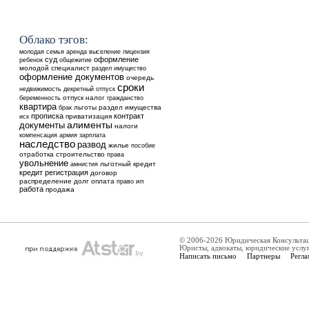
Облако тэгов:
аренда
выселение
молодая семья
лицензия
суд
оформление
ребенок
общежитие
молодой специалист
раздел
имущество
оформление документов
очередь
сроки
недвижимость
декретный отпуск
отпуск
налог
беременность
гражданство
квартира
льготы
раздел имущества
брак
прописка
контракт
приватизация
иск
алименты
документы
налоги
компенсация
армия
зарплата
наследство
развод
жилье
пособие
отработка
строительство
права
увольнение
льготный кредит
амнистия
кредит
регистрация
договор
распределение
долг
оплата
ип
право
работа
продажа
© 2006-2026 Юридическая Консульта
Юристы, адвокаты, юридические услу
Написать письмо
Партнеры
Регла