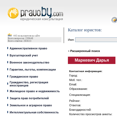
Юрист, адвокат
Каталог юристов:
443 пользователя на сайте
Всего вопросов: 239648
Имя:
Всего ответов: 283613
Административное право
+
Расширенный поиск
Бухгалтерский учет
Маркевич Дарья
Военное законодательство
Гарантии, льготы, компенсации
Контактная информация:
Город:
Гражданское право
Моб. тел.:
Гражданство, регистрация
Email:
иностранцев
Образование:
Жилищное право и недвижимость
Специализация:
Защита прав потребителей
Рейтинг:
Земельное и аграрное право
Ответов:
Благодарностей:
Интеллектуальная собственность
Количество просмотров анкеты: