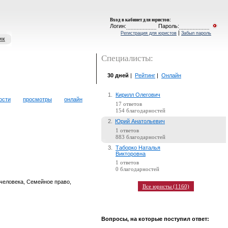
Вход в кабинет для юристов
:
Логин:
Пароль:
|
Регистрация для юристов
Забыл пароль
ик
Специалисты:
30 дней
|
Рейтинг
|
Онлайн
1.
Кирилл Олегович
ости
просмотры
онлайн
17 ответов
154 благодарностей
2.
Юрий Анатольевич
1 ответов
883 благодарностей
3.
Таборко Наталья
Викторовна
1 ответов
0 благодарностей
человека, Семейное право,
Все юристы (1160)
Вопросы, на которые поступил ответ: