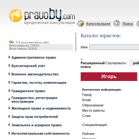
Юрист, адвокат
Консультация
Поиск
Каталог юристов:
478 пользователей на сайте
Всего вопросов: 239656
Имя:
Всего ответов: 283620
Административное право
+
Расширенный
Сортировать:
рей
Бухгалтерский учет
поиск
Военное законодательство
Игорь
Гарантии, льготы, компенсации
Контактная информация:
Гражданское право
Город:
Гражданство, регистрация
Email:
иностранцев
Образование:
Жилищное право и недвижимость
Место работы:
Стаж:
Защита прав потребителей
Специализация:
Земельное и аграрное право
Интеллектуальная собственность
Рейтинг: