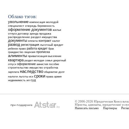
Облако тэгов:
увольнение
молодой
компенсация
специалист
очередь
беременность
оформление документов
жилье
отпуск
договор
аренда
продажа
распределение
раздел имущества
документы
контракт
оплата
налог
развод
регистрация
льготный кредит
работа
кредит
ребенок
право
брак
прописка
гражданство
лицензия
алименты
приватизация
выселение
квартира
раздел
молодая семья
декретный
оформление
отпуск
амнистия
пособие
строительство
отработка
имущество
наследство
общежитие
долг
зарплата
сроки
налоги
льготы
иск
права
армия
суд
недвижимость
ип
© 2006-2026 Юридическая Консульта
Юристы, адвокаты, юридические услу
Написать письмо
Партнеры
Регла