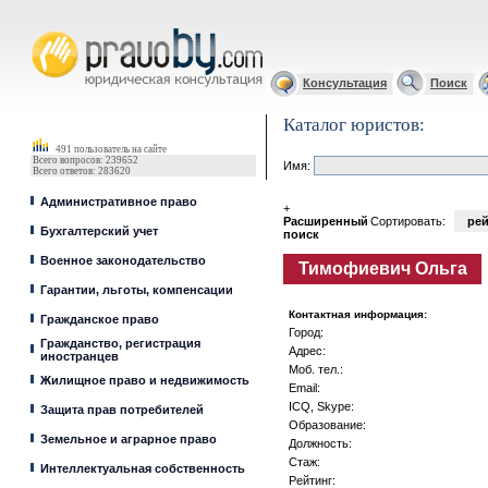
Юрист, адвокат
Консультация
Поиск
Каталог юристов:
491 пользователь на сайте
Всего вопросов: 239652
Имя:
Всего ответов: 283620
Административное право
+
Расширенный
Сортировать:
рей
Бухгалтерский учет
поиск
Военное законодательство
Тимофиевич Ольга
Гарантии, льготы, компенсации
Контактная информация:
Гражданское право
Город:
Гражданство, регистрация
Адрес:
иностранцев
Моб. тел.:
Жилищное право и недвижимость
Email:
ICQ, Skype:
Защита прав потребителей
Образование:
Земельное и аграрное право
Должность:
Стаж:
Интеллектуальная собственность
Рейтинг: