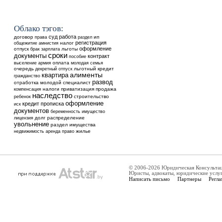
Облако тэгов:
суд
работа
договор
ип
права
раздел
регистрация
общежитие
налог
амнистия
оформление
отпуск
льготы
брак
зарплата
сроки
документы
контракт
пособие
выселение
оплата
армия
молодая семья
очередь
льготный кредит
декретный отпуск
квартира
алименты
гражданство
развод
отработка
молодой специалист
налоги
приватизация
продажа
компенсация
наследство
ребенок
строительство
оформление
кредит
прописка
иск
документов
беременность
имущество
долг
распределение
лицензия
увольнение
раздел имущества
недвижимость
аренда
жилье
право
© 2006-2026 Юридическая Консульта
Юристы, адвокаты, юридические услу
Написать письмо
Партнеры
Регла