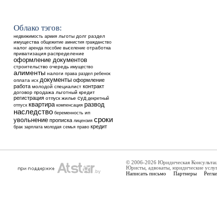
Облако тэгов:
недвижимость
льготы
долг
раздел
армия
имущества
общежитие
амнистия
гражданство
налог
аренда
выселение
отработка
пособие
приватизация
распределение
оформление документов
строительство
очередь
имущество
алименты
налоги
ребенок
права
раздел
документы
оформление
оплата
иск
работа
контракт
молодой специалист
договор
продажа
льготный кредит
регистрация
суд
отпуск
жилье
декретный
квартира
развод
отпуск
компенсация
наследство
ип
беременность
сроки
увольнение
прописка
лицензия
кредит
брак
зарплата
молодая семья
право
© 2006-2026 Юридическая Консульта
Юристы, адвокаты, юридические услу
Написать письмо
Партнеры
Регла