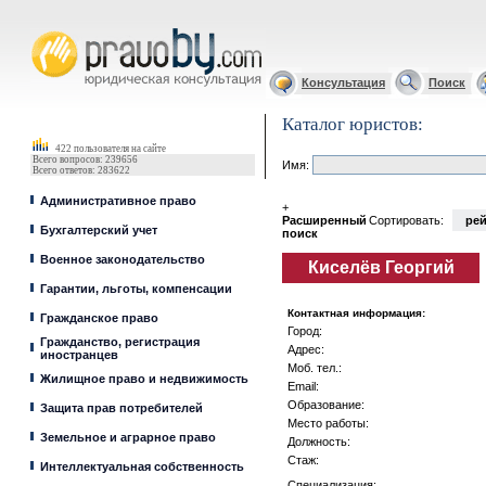
Юрист, адвокат
Консультация
Поиск
Каталог юристов:
422 пользователя на сайте
Всего вопросов: 239656
Имя:
Всего ответов: 283622
Административное право
+
Расширенный
Сортировать:
рей
Бухгалтерский учет
поиск
Военное законодательство
Киселёв Георгий
Гарантии, льготы, компенсации
Контактная информация:
Гражданское право
Город:
Гражданство, регистрация
Адрес:
иностранцев
Моб. тел.:
Жилищное право и недвижимость
Email:
Образование:
Защита прав потребителей
Место работы:
Земельное и аграрное право
Должность:
Стаж:
Интеллектуальная собственность
Специализация: