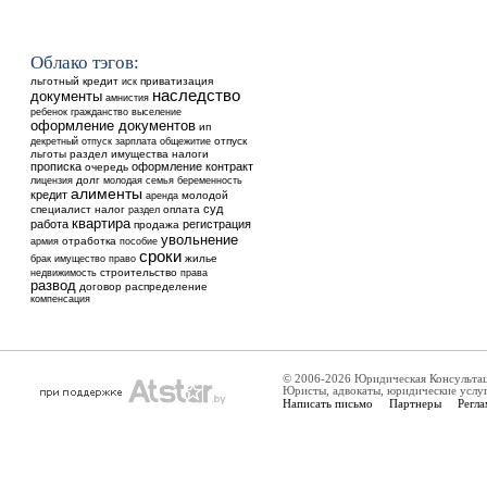
Облако тэгов:
льготный кредит
приватизация
иск
наследство
документы
амнистия
ребенок
выселение
гражданство
оформление документов
ип
общежитие
отпуск
декретный отпуск
зарплата
льготы
раздел имущества
налоги
прописка
оформление
контракт
очередь
долг
лицензия
молодая семья
беременность
алименты
кредит
аренда
молодой
суд
специалист
налог
оплата
раздел
квартира
работа
регистрация
продажа
увольнение
отработка
армия
пособие
сроки
жилье
брак
имущество
право
недвижимость
строительство
права
развод
договор
распределение
компенсация
© 2006-2026 Юридическая Консульта
Юристы, адвокаты, юридические услу
Написать письмо
Партнеры
Регла