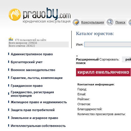
Юрист, адвокат
Консультация
Поиск
Каталог юристов:
470 пользователей на сайте
Всего вопросов: 239656
Имя:
Всего ответов: 283622
Административное право
+
Расширенный
Сортировать:
рей
Бухгалтерский учет
поиск
Военное законодательство
кирилл емельянченко
Гарантии, льготы, компенсации
Контактная информация:
Гражданское право
Город:
Гражданство, регистрация
Email:
иностранцев
Рейтинг:
Жилищное право и недвижимость
Ответов:
Благодарностей:
Защита прав потребителей
Количество просмотров анкеты:
Земельное и аграрное право
Интеллектуальная собственность