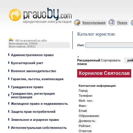
Юрист, адвокат
Консультация
Поиск
Каталог юристов:
460 пользователей на сайте
Всего вопросов: 239656
Имя:
Всего ответов: 283622
Административное право
+
Расширенный
Сортировать:
рей
Бухгалтерский учет
поиск
Военное законодательство
Корнилов Святослав
Гарантии, льготы, компенсации
Контактная информация:
Гражданское право
Город:
Гражданство, регистрация
Телефон:
иностранцев
Моб. тел.:
Жилищное право и недвижимость
Факс:
Email:
Защита прав потребителей
Образование:
Земельное и аграрное право
Должность:
Рейтинг:
Интеллектуальная собственность
Ответов: