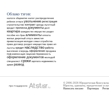
Облако тэгов:
налоги
общежитие
налог
распределение
увольнение
регистрация
ребенок
отпуск
контракт
строительство
аренда
льготный
документы
прописка
кредит
долг
квартира
гражданство
имущество
раздел
алименты
оплата
пособие
иск
брак
жилье
декретный отпуск
амнистия
приватизация
отработка
молодая семья
договор
раздел имущества
ип
права
право
наследство
кредит
работа
льготы
оформление
выселение
очередь
продажа
суд
компенсация
лицензия
беременность
оформление документов
молодой
сроки
специалист
недвижимость
зарплата
развод
армия
© 2006-2026 Юридическая Консульта
Юристы, адвокаты, юридические услу
Написать письмо
Партнеры
Регла