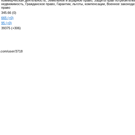
Коммерческая деятельность, Земельное и аграрное право, Защита прав потребителе
недвижимость, Гражданское право, Гарантии, льготы, компенсации, Военное законод
право
345.66 (0)
665 (+0)
95 (+0)
39375 (+306)
y.com/user/3718