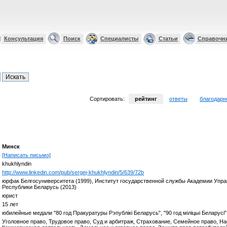
Консультация
Поиск
Специалисты
Статьи
Справочн
Сортировать:
рейтинг
ответы
благодарн
Минск
[Написать письмо]
khukhlyndin
http://www.linkedin.com/pub/sergej-khukhlyndin/5/639/72b
юрфак Белгосуниверситета (1999), Институт государственной службы Академии Упра
Республики Беларусь (2013)
юрист
15 лет
юбилейные медали "80 год Пракуратуры Рэпублiкi Беларусь", "90 год мiлiцыi Беларусi"
Уголовное право, Трудовое право, Суд и арбитраж, Страхование, Семейное право, Н