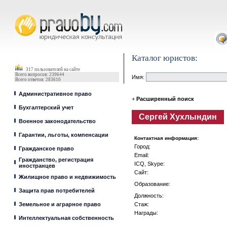
Юрист, адвокат
Каталог юристов:
317 пользователей на сайте
Всего вопросов: 239644
Имя:
Всего ответов: 283610
Административное право
+
Расширенный поиск
Бухгалтерский учет
Сергей Хухлындин
Военное законодательство
Гарантии, льготы, компенсации
Контактная информация:
Город:
Гражданское право
Email:
Гражданство, регистрация
ICQ, Skype:
иностранцев
Сайт:
Жилищное право и недвижимость
Образование:
Защита прав потребителей
Должность:
Земельное и аграрное право
Стаж:
Награды:
Интеллектуальная собственность