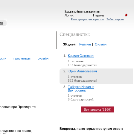
Вход в кабинет для юристов
:
Логин:
Пароль:
|
Регистрация для юристов
Забыл пароль
ик
Специалисты:
30 дней
|
Рейтинг
|
Онлайн
1.
Кирилл Олегович
ости
просмотры
онлайн
15 ответов
152 благодарностей
2.
Юрий Анатольевич
1 ответов
883 благодарностей
3.
Таборко Наталья
Викторовна
1 ответов
0 благодарностей
вления при Президенте
Все юристы (1160)
Вопросы, на которые поступил ответ:
аследственное право,