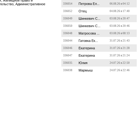
й, Жилищное право и
Петрова Ел...
ательство, Административное
336054
06.08.26 в 04:12
Отец
336052
04.08.26 в 17:40
Шинкевич С...
336049
03.08.26 в 20:47
Шинкевич С...
336050
03.08.26 в 20:46
Матросова ...
336048
03.08.26 в 08:13
Гатовка Ек...
336044
31.07.26 в 21:43
Екатерина
336046
31.07.26 в 21:28
Екатерина
336047
31.07.26 в 21:24
Юлия
336035
24.07.26 в 22:50
Мармыш
336038
24.07.26 в 22:46