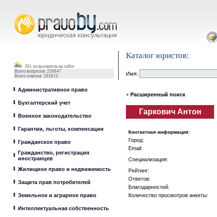
Юрист, адвокат
Каталог юристов:
361 пользователь на сайте
Всего вопросов: 239647
Имя:
Всего ответов: 283613
Административное право
+
Расширенный поиск
Бухгалтерский учет
Гаркович Антон
Военное законодательство
Гарантии, льготы, компенсации
Контактная информация:
Город:
Гражданское право
Email:
Гражданство, регистрация
иностранцев
Специализация:
Жилищное право и недвижимость
Рейтинг:
Ответов:
Защита прав потребителей
Благодарностей:
Земельное и аграрное право
Количество просмотров анкеты:
Интеллектуальная собственность