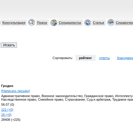
Консультация
Поиск
Специалисты
Статьи
Справочн
Сортировать:
рейтинг
ответы
благодарн
Гродно
[Написать письмо]
Административное право, Военное законодательство, Гражданское право, Интеллекту
Наследственное право, Семейное право, Страхование, Суд и арбитраж, Трудовое пра
56.07 (0)
121 (+0)
16 (+0)
28408 (+225)