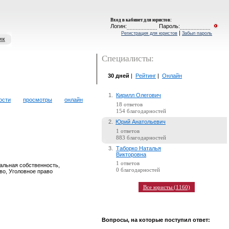
Вход в кабинет для юристов
:
Логин:
Пароль:
|
Регистрация для юристов
Забыл пароль
ик
Специалисты:
30 дней
|
Рейтинг
|
Онлайн
1.
Кирилл Олегович
ости
просмотры
онлайн
18 ответов
154 благодарностей
2.
Юрий Анатольевич
1 ответов
883 благодарностей
3.
Таборко Наталья
Викторовна
1 ответов
альная собственность,
0 благодарностей
во, Уголовное право
Все юристы (1160)
Вопросы, на которые поступил ответ: