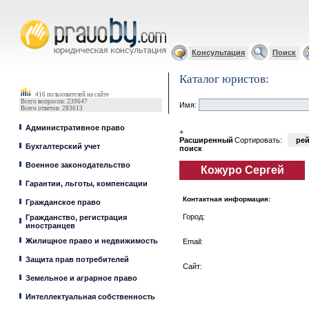
Юрист, адвокат
Консультация
Поиск
Каталог юристов:
416 пользователей на сайте
Всего вопросов: 239647
Имя:
Всего ответов: 283613
Административное право
+
Расширенный
Сортировать:
рей
Бухгалтерский учет
поиск
Военное законодательство
Кожуро Сергей
Гарантии, льготы, компенсации
Контактная информация:
Гражданское право
Город:
Гражданство, регистрация
иностранцев
Жилищное право и недвижимость
Email:
Защита прав потребителей
Сайт:
Земельное и аграрное право
Интеллектуальная собственность