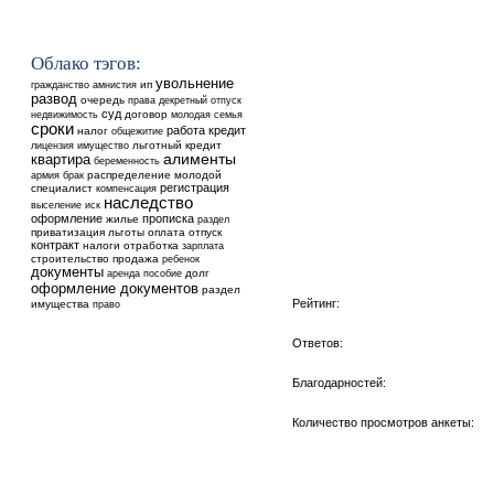
Облако тэгов:
увольнение
ип
гражданство
амнистия
развод
очередь
права
декретный отпуск
суд
недвижимость
договор
молодая семья
сроки
работа
кредит
налог
общежитие
льготный кредит
лицензия
имущество
квартира
алименты
беременность
распределение
молодой
армия
брак
регистрация
специалист
компенсация
наследство
выселение
иск
оформление
прописка
жилье
раздел
приватизация
льготы
оплата
отпуск
контракт
налоги
отработка
зарплата
строительство
продажа
ребенок
документы
аренда
долг
пособие
оформление документов
раздел
Рейтинг:
имущества
право
Ответов:
Благодарностей:
Количество просмотров анкеты: