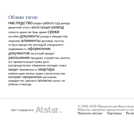
Облако тэгов:
наследство
работа
суд
аренда
раздел
развод
регистрация
декретный отпуск
сроки
оплата
амнистия
брак
армия
документы
раздел имущества
пособие
алименты
договор
льготы
лицензия
отпуск
молодой специалист
имущество
оформление
недвижимость
документов
льготный кредит
увольнение
продажа
отработка
налоги
приватизация
долг
иск
права
распределение
общежитие
молодая семья
квартира
кредит
беременность
жилье
строительство
компенсация
право
контракт
оформление
выселение
прописка
налог
ип
гражданство
зарплата
ребенок
очередь
© 2006-2026 Юридическая Консульта
Юристы, адвокаты, юридические услу
Написать письмо
Партнеры
Регла