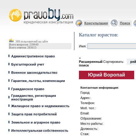
Юрист, адвокат
Консультация
Поиск
Каталог юристов:
388 пользователей на сайте
Всего вопросов: 239649
Имя:
Всего ответов: 283613
Административное право
+
Расширенный
Сортировать:
рей
Бухгалтерский учет
поиск
Военное законодательство
Юрий Воропай
Гарантии, льготы, компенсации
Контактная информация:
Гражданское право
Город:
Гражданство, регистрация
Адрес:
иностранцев
Телефон:
Жилищное право и недвижимость
Моб. тел.:
Email:
Защита прав потребителей
Образование:
Земельное и аграрное право
Место работы:
Должность:
Интеллектуальная собственность
Стаж: