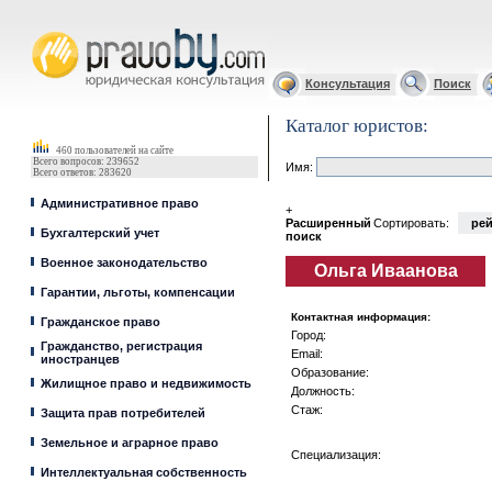
Юрист, адвокат
Консультация
Поиск
Каталог юристов:
460 пользователей на сайте
Всего вопросов: 239652
Имя:
Всего ответов: 283620
Административное право
+
Расширенный
Сортировать:
рей
Бухгалтерский учет
поиск
Военное законодательство
Ольга Иваанова
Гарантии, льготы, компенсации
Контактная информация:
Гражданское право
Город:
Гражданство, регистрация
Email:
иностранцев
Образование:
Жилищное право и недвижимость
Должность:
Стаж:
Защита прав потребителей
Земельное и аграрное право
Специализация:
Интеллектуальная собственность