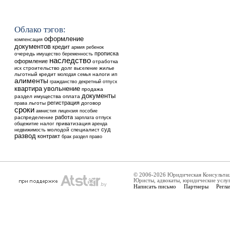
Облако тэгов:
оформление
компенсация
документов
кредит
ребенок
армия
прописка
очередь
имущество
беременность
наследство
оформление
отработка
строительство
долг
выселение
жилье
иск
льготный кредит
налоги
ип
молодая семья
алименты
гражданство
декретный отпуск
квартира
увольнение
продажа
документы
раздел имущества
оплата
регистрация
льготы
договор
права
сроки
амнистия
лицензия
пособие
работа
распределение
отпуск
зарплата
общежитие
налог
приватизация
аренда
суд
недвижимость
молодой специалист
развод
контракт
брак
раздел
право
© 2006-2026 Юридическая Консульта
Юристы, адвокаты, юридические услу
Написать письмо
Партнеры
Регла