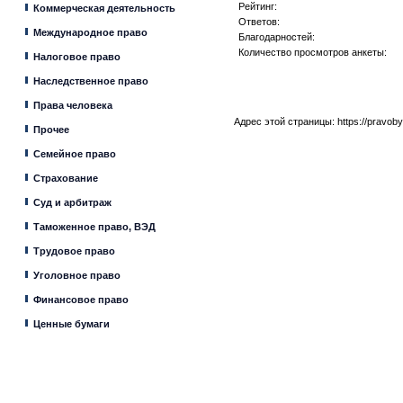
Рейтинг:
Коммерческая деятельность
Ответов:
Международное право
Благодарностей:
Количество просмотров анкеты:
Налоговое право
Наследственное право
Права человека
Адрес этой страницы:
https://pravob
Прочее
Семейное право
Страхование
Суд и арбитраж
Таможенное право, ВЭД
Трудовое право
Уголовное право
Финансовое право
Ценные бумаги