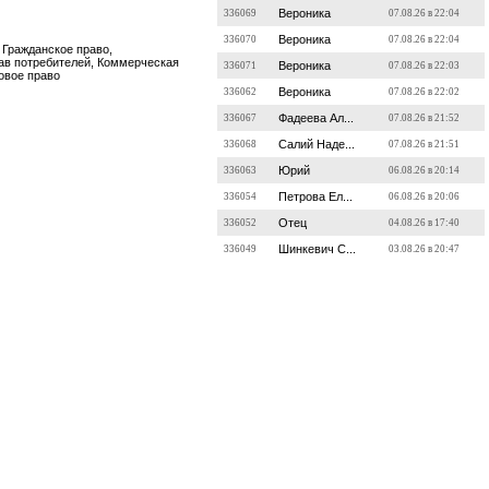
Вероника
336069
07.08.26 в 22:04
Вероника
336070
07.08.26 в 22:04
 Гражданское право,
ав потребителей, Коммерческая
Вероника
336071
07.08.26 в 22:03
овое право
Вероника
336062
07.08.26 в 22:02
Фадеева Ал...
336067
07.08.26 в 21:52
Салий Наде...
336068
07.08.26 в 21:51
Юрий
336063
06.08.26 в 20:14
Петрова Ел...
336054
06.08.26 в 20:06
Отец
336052
04.08.26 в 17:40
Шинкевич С...
336049
03.08.26 в 20:47