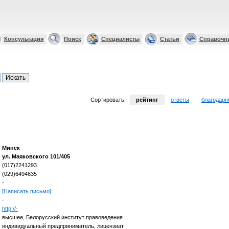
Консультация
Поиск
Специалисты
Статьи
Справочн
Сортировать:
рейтинг
ответы
благодарн
Минск
ул. Маяковского 101/405
(017)2241293
(029)6494635
-
[Написать письмо]
-
http://-
высшее, Белорусский институт правоведения
индивидуальный предприниматель, лицензиат