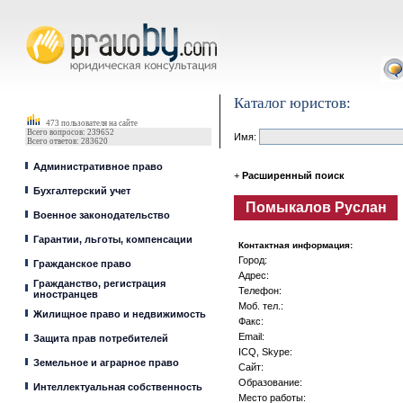
Юрист, адвокат
Каталог юристов:
473 пользователя на сайте
Всего вопросов: 239652
Имя:
Всего ответов: 283620
Административное право
+
Расширенный поиск
Бухгалтерский учет
Помыкалов Руслан
Военное законодательство
Гарантии, льготы, компенсации
Контактная информация:
Город:
Гражданское право
Адрес:
Гражданство, регистрация
Телефон:
иностранцев
Моб. тел.:
Жилищное право и недвижимость
Факс:
Email:
Защита прав потребителей
ICQ, Skype:
Земельное и аграрное право
Сайт:
Образование:
Интеллектуальная собственность
Место работы: