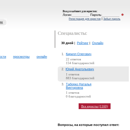
Вход в кабинет для юристов
:
Логин:
Пароль:
|
Регистрация для юристов
Забыл пароль
ик
Специалисты:
30 дней
|
Рейтинг
|
Онлайн
1.
Кирилл Олегович
ости
просмотры
онлайн
22 ответов
154 благодарностей
2.
Юрий Анатольевич
1 ответов
883 благодарностей
3.
Таборко Наталья
Викторовна
1 ответов
0 благодарностей
Все юристы (1160)
Вопросы, на которые поступил ответ: