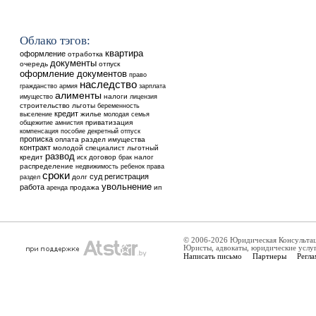
Облако тэгов:
квартира
оформление
отработка
документы
очередь
отпуск
оформление документов
право
наследство
гражданство
армия
зарплата
алименты
налоги
имущество
лицензия
строительство
льготы
беременность
кредит
выселение
жилье
молодая семья
общежитие
приватизация
амнистия
компенсация
пособие
декретный отпуск
прописка
оплата
раздел имущества
контракт
молодой специалист
льготный
развод
кредит
договор
налог
иск
брак
распределение
недвижимость
ребенок
права
сроки
суд
регистрация
долг
раздел
увольнение
работа
аренда
продажа
ип
© 2006-2026 Юридическая Консульта
Юристы, адвокаты, юридические услу
Написать письмо
Партнеры
Регла