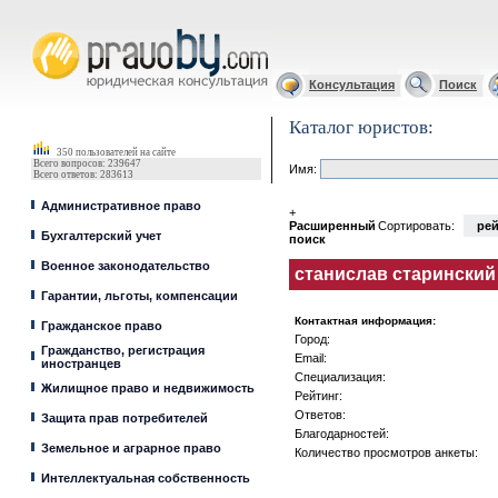
Юрист, адвокат
Консультация
Поиск
Каталог юристов:
350 пользователей на сайте
Всего вопросов: 239647
Имя:
Всего ответов: 283613
Административное право
+
Расширенный
Сортировать:
рей
Бухгалтерский учет
поиск
Военное законодательство
станислав старинский
Гарантии, льготы, компенсации
Контактная информация:
Гражданское право
Город:
Гражданство, регистрация
Email:
иностранцев
Специализация:
Жилищное право и недвижимость
Рейтинг:
Ответов:
Защита прав потребителей
Благодарностей:
Земельное и аграрное право
Количество просмотров анкеты:
Интеллектуальная собственность