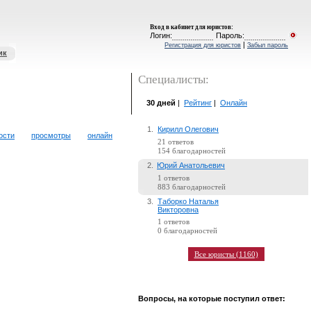
Вход в кабинет для юристов
:
Логин:
Пароль:
|
Регистрация для юристов
Забыл пароль
ик
Специалисты:
30 дней
|
Рейтинг
|
Онлайн
1.
Кирилл Олегович
ости
просмотры
онлайн
21 ответов
154 благодарностей
2.
Юрий Анатольевич
1 ответов
883 благодарностей
3.
Таборко Наталья
Викторовна
1 ответов
0 благодарностей
Все юристы (1160)
Вопросы, на которые поступил ответ: