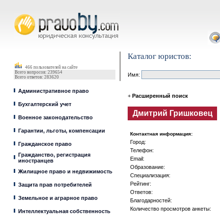
Юрист, адвокат
Каталог юристов:
466 пользователей на сайте
Всего вопросов: 239654
Имя:
Всего ответов: 283620
Административное право
+
Расширенный поиск
Бухгалтерский учет
Дмитрий Гришковец
Военное законодательство
Гарантии, льготы, компенсации
Контактная информация:
Город:
Гражданское право
Телефон:
Гражданство, регистрация
Email:
иностранцев
Образование:
Жилищное право и недвижимость
Специализация:
Рейтинг:
Защита прав потребителей
Ответов:
Земельное и аграрное право
Благодарностей:
Количество просмотров анкеты:
Интеллектуальная собственность