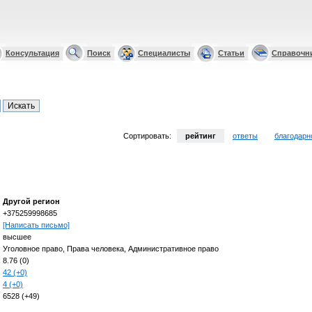
Консультация
Поиск
Специалисты
Статьи
Справочн
Сортировать:
рейтинг
ответы
благодарн
Другой регион
+375259998685
[Написать письмо]
высшее
Уголовное право, Права человека, Административное право
8.76 (0)
42 (+0)
4 (+0)
6528 (+49)