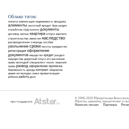
Облако тэгов:
оплата
недвижимость
продажа
компенсация
алименты
льготный кредит
брак
раздел
документы
суд
отработка
налоги
квартира
договор
жилье
отпуск
зарплата
наследство
строительство
амнистия
распределение
очередь
пособие
сроки
увольнение
льготы
гражданство
оформление
регистрация
документов
кредит
раздел
имущество
имущества
выселение
декретный отпуск
иск
молодой специалист
налог
право
лицензия
развод
оформление
прописка
права
контракт
аренда
общежитие
беременность
ип
приватизация
армия
молодая семья
работа
ребенок
долг
© 2006-2026 Юридическая Консульта
Юристы, адвокаты, юридические услу
Написать письмо
Партнеры
Регла