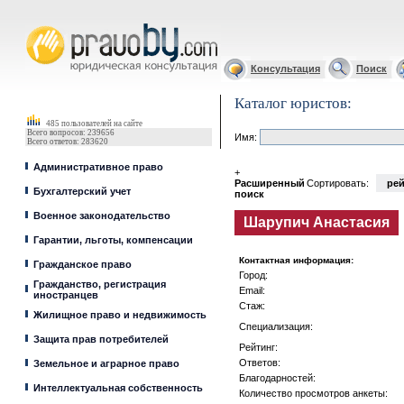
Юрист, адвокат
Консультация
Поиск
Каталог юристов:
485 пользователей на сайте
Всего вопросов: 239656
Имя:
Всего ответов: 283620
Административное право
+
Расширенный
Сортировать:
рей
Бухгалтерский учет
поиск
Военное законодательство
Шарупич Анастасия
Гарантии, льготы, компенсации
Контактная информация:
Гражданское право
Город:
Гражданство, регистрация
Email:
иностранцев
Стаж:
Жилищное право и недвижимость
Специализация:
Защита прав потребителей
Рейтинг:
Ответов:
Земельное и аграрное право
Благодарностей:
Интеллектуальная собственность
Количество просмотров анкеты: