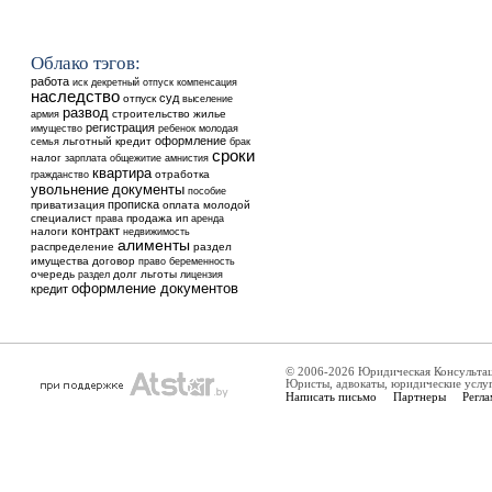
Облако тэгов:
работа
иск
декретный отпуск
компенсация
наследство
суд
отпуск
выселение
развод
строительство
жилье
армия
регистрация
ребенок
имущество
молодая
оформление
льготный кредит
семья
брак
сроки
налог
общежитие
зарплата
амнистия
квартира
отработка
гражданство
увольнение
документы
пособие
прописка
приватизация
оплата
молодой
специалист
продажа
ип
аренда
права
контракт
налоги
недвижимость
алименты
распределение
раздел
имущества
договор
право
беременность
очередь
долг
льготы
раздел
лицензия
оформление документов
кредит
© 2006-2026 Юридическая Консульта
Юристы, адвокаты, юридические услу
Написать письмо
Партнеры
Регла