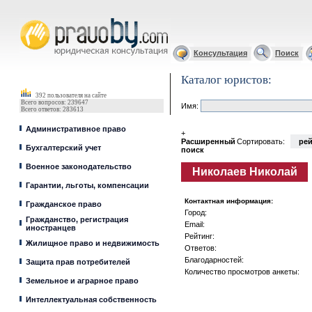
Юрист, адвокат
Консультация
Поиск
Каталог юристов:
392 пользователя на сайте
Всего вопросов: 239647
Имя:
Всего ответов: 283613
Административное право
+
Расширенный
Сортировать:
рей
Бухгалтерский учет
поиск
Военное законодательство
Николаев Николай
Гарантии, льготы, компенсации
Контактная информация:
Гражданское право
Город:
Гражданство, регистрация
Email:
иностранцев
Рейтинг:
Жилищное право и недвижимость
Ответов:
Благодарностей:
Защита прав потребителей
Количество просмотров анкеты:
Земельное и аграрное право
Интеллектуальная собственность