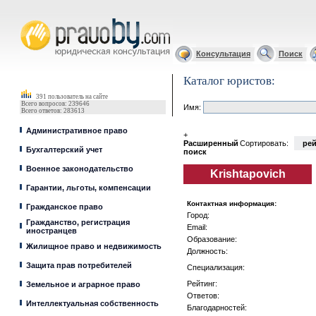
Юрист, адвокат
Консультация
Поиск
Каталог юристов:
391 пользователь на сайте
Всего вопросов: 239646
Имя:
Всего ответов: 283613
Административное право
+
Расширенный
Сортировать:
рей
Бухгалтерский учет
поиск
Военное законодательство
Krishtapovich
Гарантии, льготы, компенсации
Контактная информация:
Гражданское право
Город:
Гражданство, регистрация
Email:
иностранцев
Образование:
Жилищное право и недвижимость
Должность:
Защита прав потребителей
Специализация:
Рейтинг:
Земельное и аграрное право
Ответов:
Интеллектуальная собственность
Благодарностей: