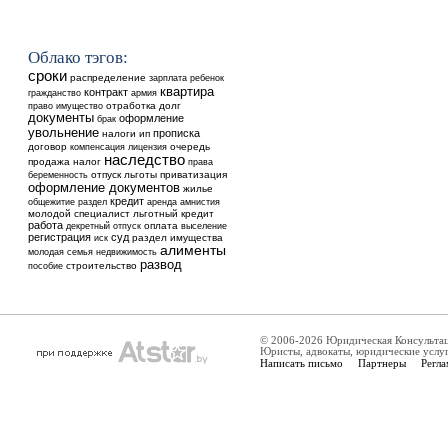
Облако тэгов:
сроки
распределение
ребенок
зарплата
квартира
контракт
гражданство
армия
отработка
долг
право
имущество
документы
оформление
брак
увольнение
прописка
налоги
ип
договор
очередь
компенсация
лицензия
наследство
продажа
налог
права
отпуск
льготы
приватизация
беременность
оформление документов
жилье
кредит
общежитие
аренда
раздел
амнистия
молодой специалист
льготный кредит
работа
оплата
выселение
декретный отпуск
регистрация
суд
раздел имущества
иск
алименты
недвижимость
молодая семья
развод
строительство
пособие
© 2006-2026 Юридическая Консульта
Юристы, адвокаты, юридические услу
Написать письмо
Партнеры
Регла