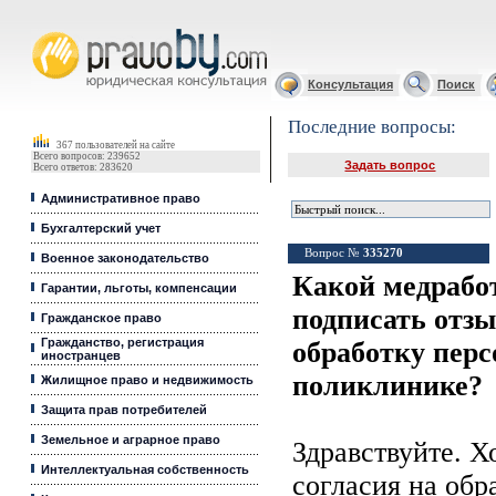
Юридические услуги, Закон, Консультация
Консультация
Поиск
Последние вопросы:
367 пользователей на сайте
Всего вопросов: 239652
Задать вопрос
Всего ответов: 283620
Административное право
Бухгалтерский учет
Вопрос №
335270
Военное законодательство
Какой медрабо
Гарантии, льготы, компенсации
подписать отзы
Гражданское право
Гражданство, регистрация
обработку пер
иностранцев
поликлинике?
Жилищное право и недвижимость
Защита прав потребителей
Земельное и аграрное право
Здравствуйте. Х
Интеллектуальная собственность
согласия на об