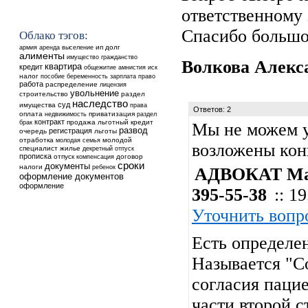
ответственному 
Спасибо большо
Облако тэгов:
аренда
выселение
ип
долг
армия
алименты
имущество
гражданство
Волкова Алекс
квартира
кредит
общежитие
амнистия
иск
налог
пособие
беременность
зарплата
право
работа
распределение
лицензия
увольнение
строительство
раздел
наследство
суд
имущества
права
Ответов: 2
оплата
недвижимость
приватизация
раздел
контракт
продажа
льготный кредит
брак
Мы не можем у
развод
регистрация
очередь
льготы
отработка
молодой
молодая семья
возложены кон
специалист
жилье
декретный отпуск
прописка
отпуск
договор
компенсация
сроки
документы
налоги
ребенок
АДВОКАТ Мар
оформление документов
оформление
395-55-38
:: 1
Уточнить вопр
Есть определе
Называется "Со
согласия пацие
части второй с