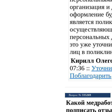
организация и
оформление буд
является поли
осуществляющ
персональных 
это уже уточни
лиц в поликли
Кирилл Олег
07:36 ::
Уточни
Поблагодарить
Вопрос №
335269
Какой медрабо
подписать отзы