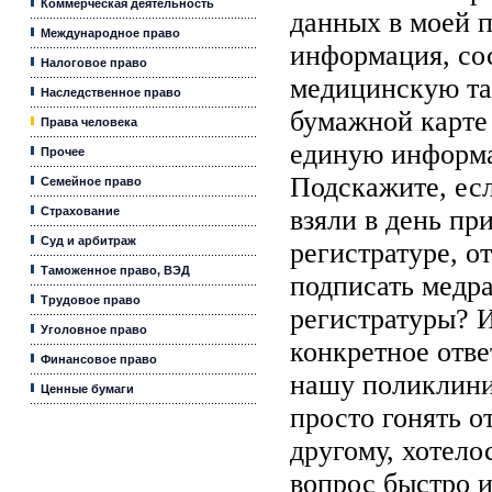
Коммерческая деятельность
данных в моей 
Международное право
информация, со
Налоговое право
медицинскую тай
Наследственное право
бумажной карте 
Права человека
единую информа
Прочее
Подскажите, есл
Семейное право
Страхование
взяли в день пр
Суд и арбитраж
регистратуре, о
Таможенное право, ВЭД
подписать медр
Трудовое право
регистратуры? И
Уголовное право
конкретное отве
Финансовое право
нашу поликлини
Ценные бумаги
просто гонять о
другому, хотело
вопрос быстро и