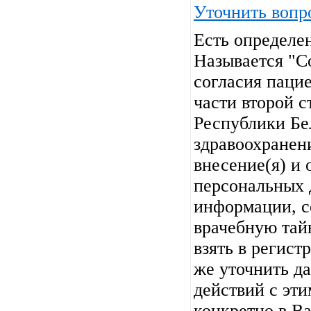
Уточнить вопр
Есть определе
Называется "Со
согласия пацие
части второй с
Республики Бе
здравоохранени
внесение(я) и 
персональных 
информации, 
врачебную тай
взять в регист
же уточнить д
действий с эт
конкретно в В