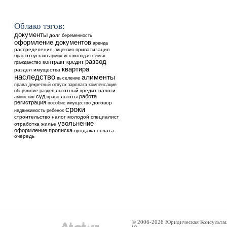
Облако тэгов:
документы
долг
беременность
оформление документов
аренда
распределение
приватизация
лицензия
отпуск
ип
брак
армия
иск
молодая семья
развод
контракт
кредит
гражданство
квартира
раздел имущества
наследство
алименты
выселение
права
декретный отпуск
зарплата
компенсация
общежитие
льготный кредит
налоги
раздел
суд
работа
льготы
амнистия
право
регистрация
договор
пособие
имущество
сроки
недвижимость
ребенок
строительство
налог
молодой специалист
увольнение
отработка
жилье
оформление
прописка
продажа
оплата
очередь
© 2006-2026 Юридическая Консульта