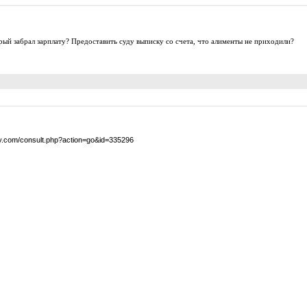
орый забрал зарплату? Предоставить суду выписку со счета, что алименты не приходили?
by.com/consult.php?action=go&id=335296