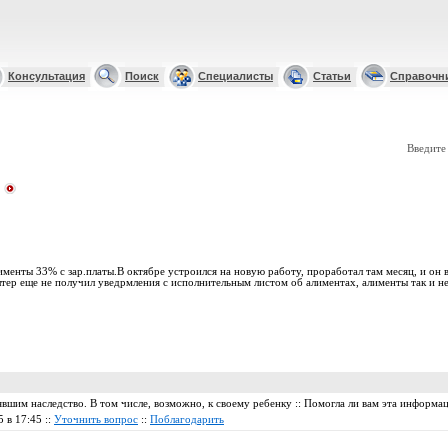
Консультация
Поиск
Специалисты
Статьи
Справочн
Введите
менты 33% с зар.платы.В октябре устроился на новую работу, проработал там месяц, и он в
лтер еще не получил уведрмления с исполнительным листом об алиментах, алименты так и н
вшим наследство. В том числе, возможно, к своему ребенку :: Помогла ли вам эта информа
5 в 17:45 ::
Уточнить вопрос
::
Поблагодарить