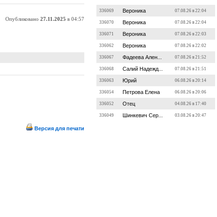
Вероника
336069
07.08.26 в 22:04
Опубликовано
27.11.2025
в 04:57
Вероника
336070
07.08.26 в 22:04
Вероника
336071
07.08.26 в 22:03
Вероника
336062
07.08.26 в 22:02
Фадеева Ален...
336067
07.08.26 в 21:52
Салий Надежд...
336068
07.08.26 в 21:51
Юрий
336063
06.08.26 в 20:14
Петрова Елена
336054
06.08.26 в 20:06
Отец
336052
04.08.26 в 17:40
Шинкевич Сер...
336049
03.08.26 в 20:47
Версия для печати