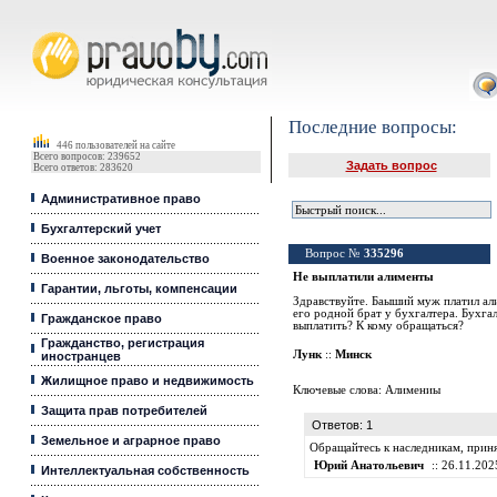
Юридические услуги, Закон, Консультация
Последние вопросы:
446 пользователей на сайте
Всего вопросов: 239652
Задать вопрос
Всего ответов: 283620
Административное право
Бухгалтерский учет
Вопрос №
335296
Военное законодательство
Не выплатили алименты
Гарантии, льготы, компенсации
Здравствуйте. Баыший муж платил али
его родной брат у бухгалтера. Бухга
Гражданское право
выплатить? К кому обращаться?
Гражданство, регистрация
Лунк
::
Минск
иностранцев
Жилищное право и недвижимость
Ключевые слова:
Алимениы
Защита прав потребителей
Ответов: 1
Земельное и аграрное право
Обращайтесь к наследникам, приня
Юрий Анатольевич
:: 26.11.202
Интеллектуальная собственность