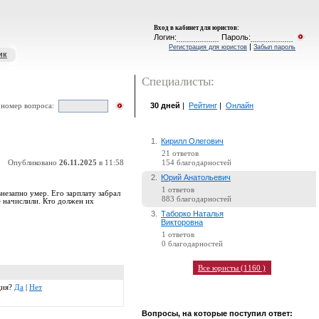
Вход в кабинет для юристов
:
Логин:
Пароль:
|
Регистрация для юристов
Забыл пароль
ик
Специалисты:
30 дней
|
Рейтинг
|
Онлайн
 номер вопроса:
1.
Кирилл Олегович
21 ответов
Опубликовано
26.11.2025
в 11:58
154 благодарностей
2.
Юрий Анатольевич
1 ответов
незапно умер. Его зарплату забрал
883 благодарностей
е начислили. Кто должен их
3.
Таборко Наталья
Викторовна
1 ответов
0 благодарностей
Все юристы (1160 )
ция?
Да
|
Нет
Вопросы, на которые поступил ответ: