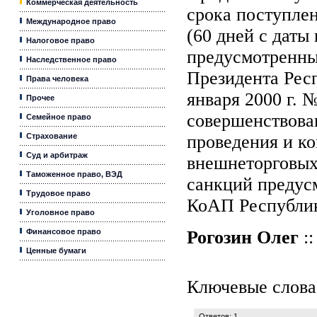
Коммерческая деятельность
срока поступлен
Международное право
(60 дней c даты
Налоговое право
предусмотренных
Наследственное право
Президента Респ
Права человека
января 2000 г. 
Прочее
совершенствова
Семейное право
Страхование
проведения и к
Суд и арбитраж
внешнеторговых
Таможенное право, ВЭД
санкций предусм
Трудовое право
КоАП Республик
Уголовное право
Финансовое право
Рогозин Олег
::
Ценные бумаги
Ключевые слова
Ответов: 1