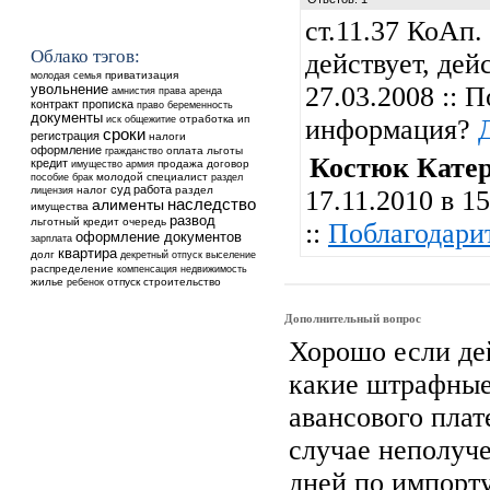
ст.11.37 КоАп.
Облако тэгов:
действует, дей
приватизация
молодая семья
увольнение
27.03.2008 :: 
аренда
амнистия
права
контракт
прописка
право
беременность
документы
общежитие
отработка
ип
иск
информация?
сроки
регистрация
налоги
оформление
оплата
льготы
гражданство
Костюк Кате
кредит
продажа
договор
имущество
армия
молодой специалист
пособие
брак
раздел
суд
работа
налог
раздел
лицензия
17.11.2010 в 15
наследство
алименты
имущества
развод
льготный кредит
очередь
::
Поблагодари
оформление документов
зарплата
квартира
долг
выселение
декретный отпуск
распределение
недвижимость
компенсация
жилье
ребенок
отпуск
строительство
Дополнительный вопрос
Хорошо если дей
какие штрафные
авансового пла
случае неполуче
дней по импорт