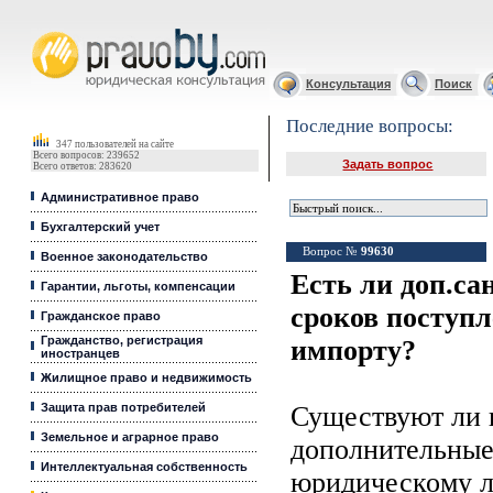
Юридические услуги, Закон, Консультация
Консультация
Поиск
Последние вопросы:
347 пользователей на сайте
Всего вопросов: 239652
Задать вопрос
Всего ответов: 283620
Административное право
Бухгалтерский учет
Вопрос №
99630
Военное законодательство
Есть ли доп.са
Гарантии, льготы, компенсации
сроков поступл
Гражданское право
Гражданство, регистрация
импорту?
иностранцев
Жилищное право и недвижимость
Защита прав потребителей
Существуют ли 
Земельное и аграрное право
дополнительные
Интеллектуальная собственность
юридическому л