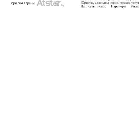
Юристы, адвокаты, юридические услу
Написать письмо
Партнеры
Регла