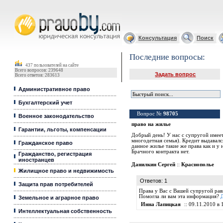
Юридические услуги, Закон, Консультация
Консультация
Поиск
Последние вопросы:
437 пользователей на сайте
Всего вопросов: 239648
Задать вопрос
Всего ответов: 283613
Административное право
Бухгалтерский учет
Вопрос №
98705
Военное законодательство
право на жилье
Гарантии, льготы, компенсации
Добрый день! У нас с супругой имеет
многодетная семья). Кредит выдавалс
Гражданское право
данное жилье такие же права как и у 
Брачного контракта нет.
Гражданство, регистрация
иностранцев
Данилкин Сергей
::
Краснополье
Жилищное право и недвижимость
Ответов: 1
Защита прав потребителей
Права у Вас с Вашей супругой равн
Помогла ли вам эта информация?
Земельное и аграрное право
Инна Лапицкая
:: 09.11.2010 в 
Интеллектуальная собственность