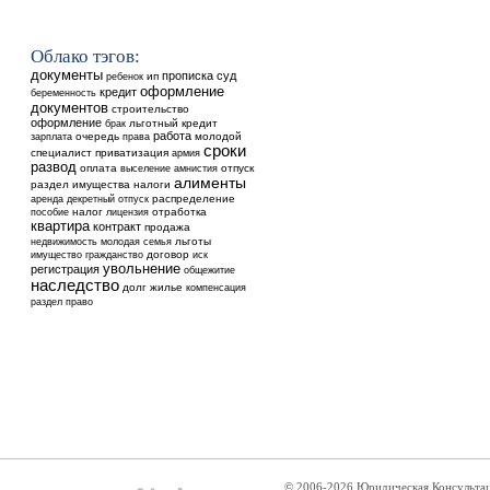
Облако тэгов:
документы
прописка
суд
ребенок
ип
оформление
кредит
беременность
документов
строительство
оформление
льготный кредит
брак
работа
очередь
молодой
зарплата
права
сроки
специалист
приватизация
армия
развод
оплата
выселение
отпуск
амнистия
алименты
раздел имущества
налоги
аренда
распределение
декретный отпуск
налог
отработка
пособие
лицензия
квартира
контракт
продажа
недвижимость
льготы
молодая семья
договор
имущество
гражданство
иск
увольнение
регистрация
общежитие
наследство
долг
жилье
компенсация
раздел
право
© 2006-2026 Юридическая Консульта