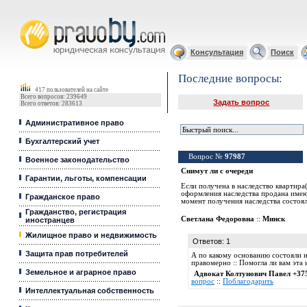
Юридические услуги, Закон, Консультация
Консультация
Поиск
Последние вопросы:
417 пользователей на сайте
Всего вопросов: 239649
Задать вопрос
Всего ответов: 283613
Административное право
Бухгалтерский учет
Вопрос №
97987
Военное законодательство
Снимут ли с очереди
Гарантии, льготы, компенсации
Если получена в наследство квартира(
оформления наследства продана имею
Гражданское право
момент получения наследства состоял
Гражданство, регистрация
Светлана Федоровна
::
Минск
иностранцев
Жилищное право и недвижимость
Ответов: 1
Защита прав потребителей
А по какому основанию состояли н
правомерно :: Помогла ли вам эт
Земельное и аграрное право
Адвокат Колтунович Павел +37
вопрос
::
Поблагодарить
Интеллектуальная собственность