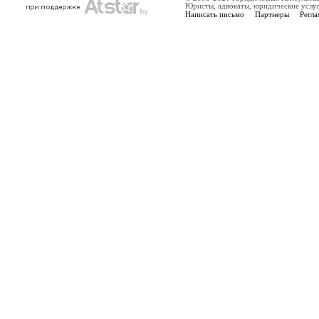
Юристы, адвокаты, юридические услу
Написать письмо
Партнеры
Регла