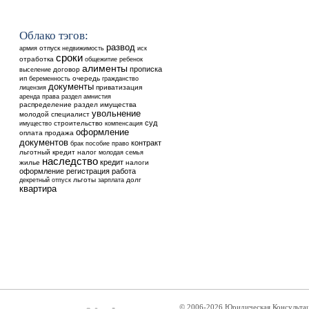
Облако тэгов:
развод
отпуск
недвижимость
армия
иск
сроки
отработка
общежитие
ребенок
алименты
прописка
выселение
договор
ип
очередь
беременность
гражданство
документы
приватизация
лицензия
аренда
права
раздел
амнистия
распределение
раздел имущества
увольнение
молодой специалист
суд
строительство
имущество
компенсация
оформление
оплата
продажа
документов
контракт
брак
пособие
право
льготный кредит
налог
молодая семья
наследство
кредит
жилье
налоги
оформление
регистрация
работа
льготы
долг
декретный отпуск
зарплата
квартира
© 2006-2026 Юридическая Консульта