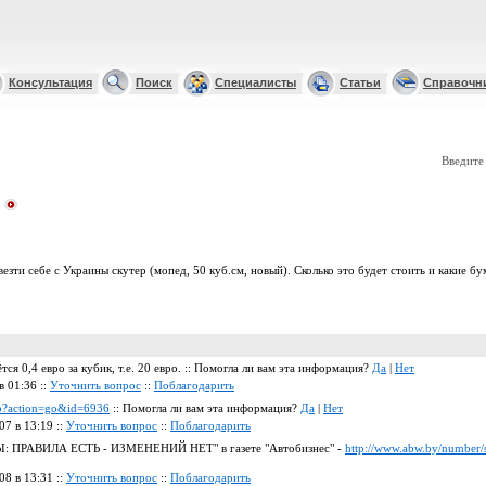
Консультация
Поиск
Специалисты
Статьи
Справочн
Введите
везти себе с Украины скутер (мопед, 50 куб.см, новый). Сколько это будет стоить и какие б
ся 0,4 евро за кубик, т.е. 20 евро. :: Помогла ли вам эта информация?
Да
|
Нет
в 01:36 ::
Уточнить вопрос
::
Поблагодарить
hp?action=go&id=6936
:: Помогла ли вам эта информация?
Да
|
Нет
07 в 13:19 ::
Уточнить вопрос
::
Поблагодарить
РЫ: ПРАВИЛА ЕСТЬ - ИЗМЕНЕНИЙ НЕТ" в газете "Автобизнес" -
http://www.abw.by/number/
08 в 13:31 ::
Уточнить вопрос
::
Поблагодарить