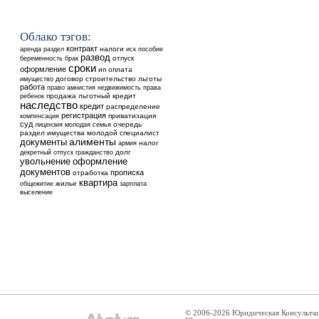
Облако тэгов:
контракт
аренда
налоги
раздел
иск
пособие
развод
отпуск
беременность
брак
сроки
оформление
ип
оплата
договор
строительство
льготы
имущество
работа
недвижимость
право
амнистия
права
ребенок
продажа
льготный кредит
наследство
кредит
распределение
регистрация
приватизация
компенсация
суд
очередь
лицензия
молодая семья
раздел имущества
молодой специалист
алименты
документы
налог
армия
долг
декретный отпуск
гражданство
увольнение
оформление
документов
прописка
отработка
квартира
общежитие
жилье
зарплата
выселение
© 2006-2026 Юридическая Консульта