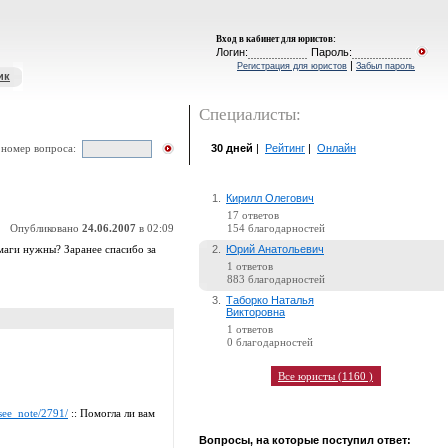
Вход в кабинет для юристов
:
Логин:
Пароль:
|
Регистрация для юристов
Забыл пароль
ик
Специалисты:
30 дней
|
Рейтинг
|
Онлайн
 номер вопроса:
1.
Кирилл Олегович
17 ответов
Опубликовано
24.06.2007
в 02:09
154 благодарностей
2.
Юрий Анатольевич
умаги нужны? Заранее спасибо за
1 ответов
883 благодарностей
3.
Таборко Наталья
Викторовна
1 ответов
0 благодарностей
Все юристы (1160 )
see_note/2791/
:: Помогла ли вам
Вопросы, на которые поступил ответ: