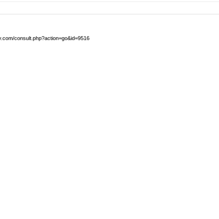
by.com/consult.php?action=go&id=9516