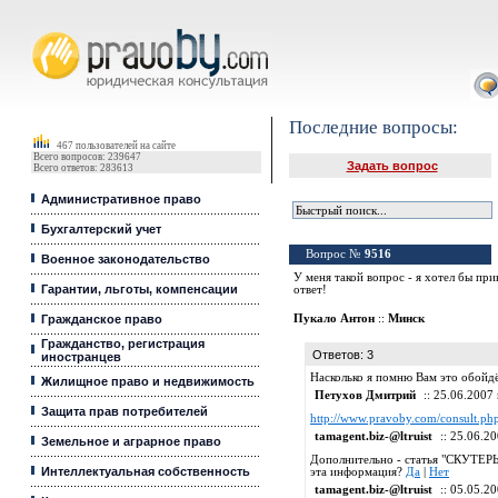
Юридические услуги, Закон, Консультация
Последние вопросы:
467 пользователей на сайте
Всего вопросов: 239647
Задать вопрос
Всего ответов: 283613
Административное право
Бухгалтерский учет
Вопрос №
9516
Военное законодательство
У меня такой вопрос - я хотел бы при
Гарантии, льготы, компенсации
ответ!
Гражданское право
Пукало Антон
::
Минск
Гражданство, регистрация
Ответов: 3
иностранцев
Насколько я помню Вам это обойдёт
Жилищное право и недвижимость
Петухов Дмитрий
:: 25.06.2007 
Защита прав потребителей
http://www.pravoby.com/consult.p
tamagent.biz-@ltruist
:: 25.06.20
Земельное и аграрное право
Дополнительно - статья "СКУТЕ
Интеллектуальная собственность
эта информация?
Да
|
Нет
tamagent.biz-@ltruist
:: 05.05.20