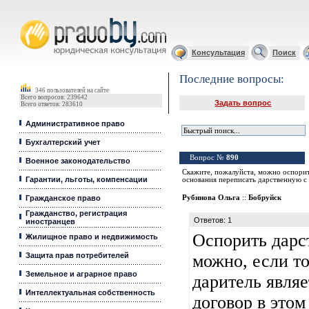
Юридические услуги, Закон, Консультация
Консультация
Поиск
Последние вопросы:
346 пользователей на сайте
Всего вопросов: 239642
Задать вопрос
Всего ответов: 283610
Административное право
Бухгалтерский учет
Вопрос №
890
Военное законодательство
Скажите, пожалуйста, можно оспорить
Гарантии, льготы, компенсации
основания переписать дарственную с
Гражданское право
Рубинова Ольга
::
Бобруйск
Гражданство, регистрация
Ответов: 1
иностранцев
Оспорить дарс
Жилищное право и недвижимость
Защита прав потребителей
можно, если то
Земельное и аграрное право
даритель явля
Интеллектуальная собственность
договор в этом