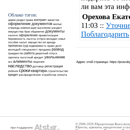
ли вам эта ин
Облако тэгов:
Орехова Екат
контракт
армия
раздел
права
амнистия
11:03 ::
Уточни
оформление документов
жилье
очередь
выселение
раздел
компенсация
документы
имущества
общежитие
Поблагодарить
брак
оформление
налоги
приватизация
льготы
отпуск
беременность
молодая семья
налог
ип
аренда
пособие
имущество
прописка
суд
недвижимость
долг
право
развод
молодой специалист
продажа
работа
гражданство
декретный отпуск
увольнение
льготный кредит
зарплата
алименты
Адрес этой страницы:
https://pravo
иск
лицензия
наследство
регистрация
договор
сроки
квартира
ребенок
строительство
кредит
распределение
отработка
оплата
© 2006-2026 Юридическая Консульта
Юристы, адвокаты, юридические услу