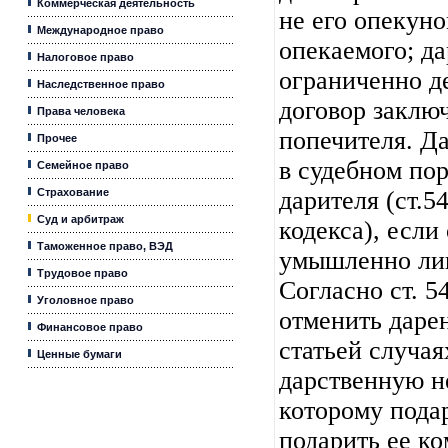
Коммерческая деятельность
не его опекун
Международное право
опекаемого; да
Налоговое право
ограниченно д
Наследственное право
договор заключ
Права человека
попечителя. Д
Прочее
в судебном по
Семейное право
Страхование
дарителя (ст.5
Суд и арбитраж
кодекса), если
Таможенное право, ВЭД
умышленно ли
Трудовое право
Согласно ст. 5
Уголовное право
отменить даре
Финансовое право
статьей случая
Ценные бумаги
дарственную не
которому пода
подарить ее ко