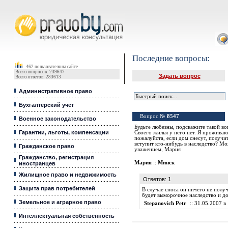
Юридические услуги, Закон, Консультация
Последние вопросы:
462 пользователя на сайте
Всего вопросов: 239647
Задать вопрос
Всего ответов: 283613
Административное право
Бухгалтерский учет
Вопрос №
8547
Военное законодательство
Будьте любезны, подскажите такой в
Гарантии, льготы, компенсации
Своего жилья у него нет. Я проживаю
пожалуйста, если дом снесут, получи
вступит кто-нибудь в наследство? Мо
Гражданское право
уважением, Мария
Гражданство, регистрация
Мария
::
Минск
иностранцев
Жилищное право и недвижимость
Ответов: 1
Защита прав потребителей
В случае сноса он ничего не полу
будет выморочное наследство и до
Земельное и аграрное право
Stepanovich Petr
:: 31.05.2007 в 
Интеллектуальная собственность