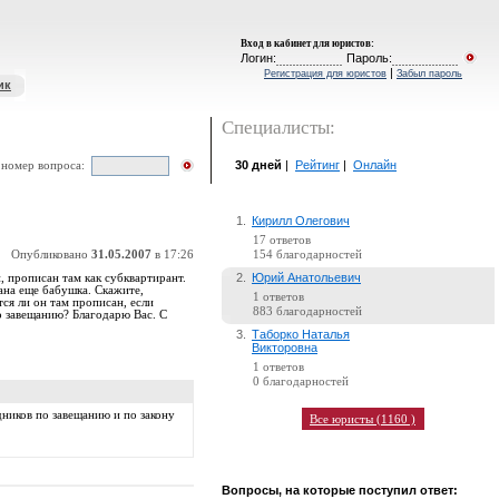
Вход в кабинет для юристов
:
Логин:
Пароль:
|
Регистрация для юристов
Забыл пароль
ик
Специалисты:
30 дней
|
Рейтинг
|
Онлайн
 номер вопроса:
1.
Кирилл Олегович
17 ответов
Опубликовано
31.05.2007
в 17:26
154 благодарностей
2.
Юрий Анатольевич
 прописан там как субквартирант.
ана еще бабушка. Скажите,
1 ответов
ся ли он там прописан, если
883 благодарностей
о завещанию? Благодарю Вас. С
3.
Таборко Наталья
Викторовна
1 ответов
0 благодарностей
дников по завещанию и по закону
Все юристы (1160 )
Вопросы, на которые поступил ответ: