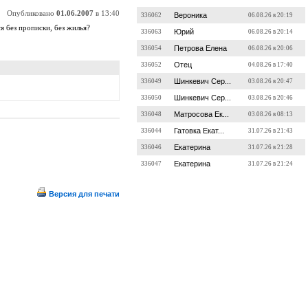
Опубликовано
01.06.2007
в 13:40
Вероника
336062
06.08.26 в 20:19
я без прописки, без жилья?
Юрий
336063
06.08.26 в 20:14
Петрова Елена
336054
06.08.26 в 20:06
Отец
336052
04.08.26 в 17:40
Шинкевич Сер...
336049
03.08.26 в 20:47
Шинкевич Сер...
336050
03.08.26 в 20:46
Матросова Ек...
336048
03.08.26 в 08:13
Гатовка Екат...
336044
31.07.26 в 21:43
Екатерина
336046
31.07.26 в 21:28
Екатерина
336047
31.07.26 в 21:24
Версия для печати