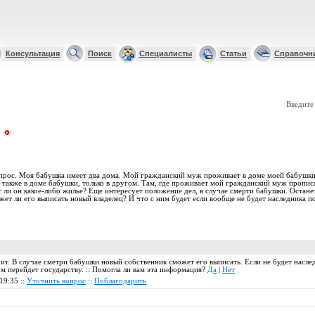
Консультация
Поиск
Специалисты
Статьи
Справочн
Введите
опрос. Моя бабушка имеет два дома. Мой гражданский муж проживает в доме моей бабушки,
 также в доме бабушки, только в другом. Там, где проживает мой гражданский муж пропис
т ли он какое-либо жилье? Еще интересует положение дел, в случае смерти бабушки. Останет
жет ли его выписать новый владелец? И что с ним будет если вообще не будет наследника п
чит. В случае сметри бабушки новый собственник сможет его выписать. Если не будет насле
м перейдет государству. :: Помогла ли вам эта информация?
Да
|
Нет
19:35 ::
Уточнить вопрос
::
Поблагодарить