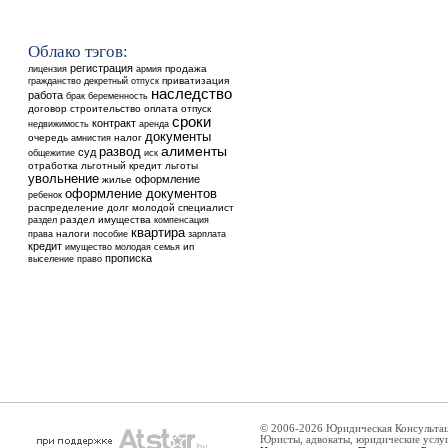
Облако тэгов:
регистрация
продажа
лицензия
армия
приватизация
гражданство
декретный отпуск
наследство
работа
брак
беременность
договор
строительство
оплата
отпуск
сроки
контракт
недвижимость
аренда
документы
очередь
налог
амнистия
алименты
развод
суд
общежитие
иск
отработка
льготный кредит
льготы
увольнение
оформление
жилье
оформление документов
ребенок
распределение
долг
молодой специалист
раздел имущества
раздел
компенсация
квартира
налоги
права
пособие
зарплата
кредит
ип
имущество
молодая семья
прописка
выселение
право
© 2006-2026 Юридическая Консульта
Юристы, адвокаты, юридические услу