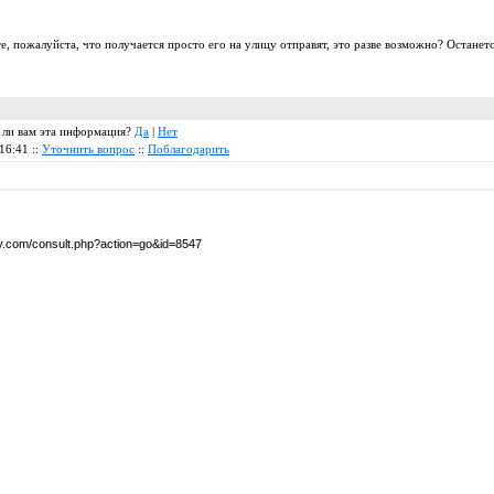
е, пожалуйста, что получается просто его на улицу отправят, это разве возможно? Останетс
а ли вам эта информация?
Да
|
Нет
16:41 ::
Уточнить вопрос
::
Поблагодарить
by.com/consult.php?action=go&id=8547