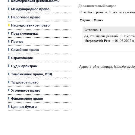
Коммерческая деятельность
Дополнительный вопрос
Международное право
Спасибо огромное. Только вот скажит
Налоговое право
Мария
::
Минск
Наследственное право
Ответов: 1
Права человека
Да, это вполне реально. :: Помогл
Stepanovich Petr
:: 01.06.2007 в 
Прочее
Семейное право
Страхование
Суд и арбитраж
Адрес этой страницы:
https://pravo
Таможенное право, ВЭД
Трудовое право
Уголовное право
Финансовое право
Ценные бумаги