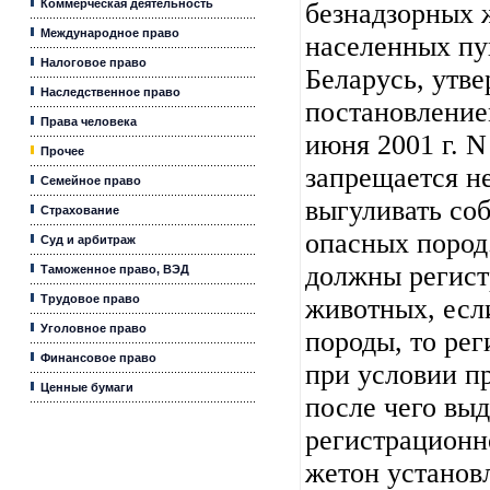
Коммерческая деятельность
безнадзорных 
Международное право
населенных пу
Налоговое право
Беларусь, утв
Наследственное право
постановление
Права человека
июня 2001 г. N 
Прочее
запрещается н
Семейное право
выгуливать со
Страхование
опасных пород
Суд и арбитраж
должны регист
Таможенное право, ВЭД
Трудовое право
животных, есл
Уголовное право
породы, то рег
Финансовое право
при условии п
Ценные бумаги
после чего выд
регистрационн
жетон установ