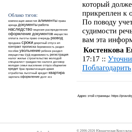
который долже
прикреплен к 
Облако тэгов:
По поводу учет
алименты
компенсация
амнистия
права
документы
работа
аренда
судимости речь
наследство
распределение
лицензия
оформление документов
имущество
вам эта инфор
развод
оплата
льготы
очередь
право
сроки
продажа
ип
декретный отпуск
контракт
прописка
беременность
раздел
Костенкова Е
увольнение
ребенок
раздел
пособие
суд
регистрация
имущества
недвижимость
17:17 ::
Уточни
налог
жилье
строительство
молодой
специалист
налоги
договор
гражданство
Поблагодарить
выселение
отпуск
общежитие
молодая семья
кредит
приватизация
брак
армия
квартира
отработка
льготный кредит
оформление
долг
зарплата
иск
Адрес этой страницы:
https://pravo
© 2006-2026 Юридическая Консульта