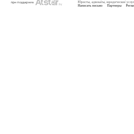
Юристы, адвокаты, юридические услу
Написать письмо
Партнеры
Регла