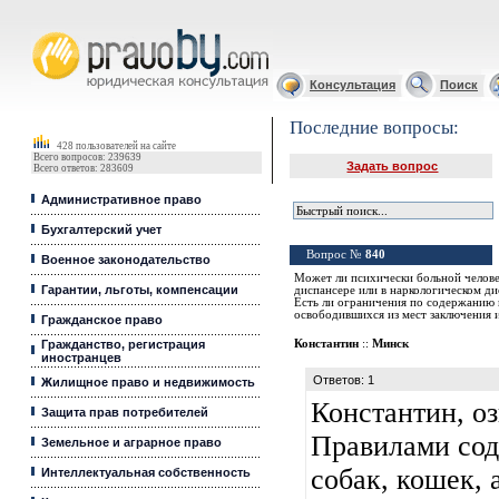
Юридические услуги, Закон, Консультация
Консультация
Поиск
Последние вопросы:
428 пользователей на сайте
Всего вопросов: 239639
Задать вопрос
Всего ответов: 283609
Административное право
Бухгалтерский учет
Вопрос №
840
Военное законодательство
Может ли психически больной челове
Гарантии, льготы, компенсации
диспансере или в наркологическом д
Есть ли ограничения по содержанию 
освободившихся из мест заключения 
Гражданское право
Гражданство, регистрация
Константин
::
Минск
иностранцев
Ответов: 1
Жилищное право и недвижимость
Константин, о
Защита прав потребителей
Правилами со
Земельное и аграрное право
собак, кошек, 
Интеллектуальная собственность