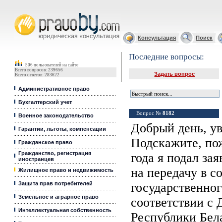
Юридические услуги, Закон, Консультация
Консультация
Поиск
Последние вопросы:
506 пользователей на сайте
Всего вопросов: 239656
Задать вопрос
Всего ответов: 283622
Административное право
Бухгалтерский учет
Вопрос №
8182
Военное законодательство
Добрый день, у
Гарантии, льготы, компенсации
Подскажите, пож
Гражданское право
Гражданство, регистрация
года я подал з
иностранцев
на передачу в с
Жилищное право и недвижимость
Защита прав потребителей
государственно
Земельное и аграрное право
соответствии с
Интеллектуальная собственность
Республики Бела