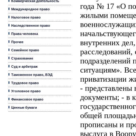
Коммерческая деятельность
года № 17 «О п
Международное право
жилыми помещ
Налоговое право
военнослужащих
Наследственное право
начальствующег
Права человека
внутренних дел
Прочее
расследований, 
Семейное право
Страхование
подразделений 
Суд и арбитраж
ситуациям». Все
Таможенное право, ВЭД
приватизации ж
Трудовое право
- представлены 
Уголовное право
документы; - в 
Финансовое право
государственно
Ценные бумаги
общей площадью
прописаны и про
выслуга в Воор