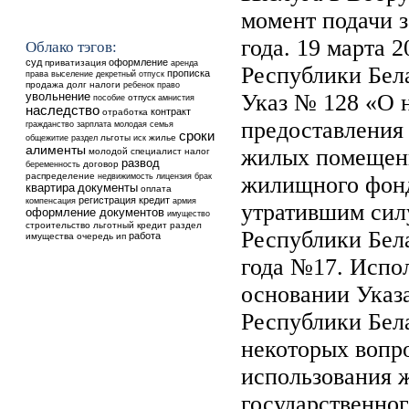
момент подачи з
года. 19 марта 
Облако тэгов:
суд
оформление
приватизация
аренда
Республики Бел
прописка
выселение
права
декретный отпуск
продажа
долг
налоги
ребенок
право
увольнение
Указ № 128 «О 
отпуск
пособие
амнистия
наследство
контракт
отработка
предоставления
гражданство
зарплата
молодая семья
сроки
общежитие
льготы
жилье
раздел
иск
алименты
жилых помещени
молодой специалист
налог
развод
договор
беременность
распределение
недвижимость
лицензия
брак
жилищного фонд
квартира
документы
оплата
регистрация
кредит
компенсация
армия
утратившим сил
оформление документов
имущество
строительство
льготный кредит
раздел
Республики Бела
работа
имущества
очередь
ип
года №17. Испо
основании Указ
Республики Бел
некоторых вопр
использования
государственно