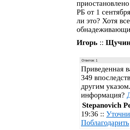
приостановлено
РБ от 1 сентября
ли это? Хотя все
обнадеживающий
Игорь
::
Щучи
Ответов: 1
Приведенная в
349 впоследст
другим указом.
информация?
Stepanovich P
19:36 ::
Уточни
Поблагодарить