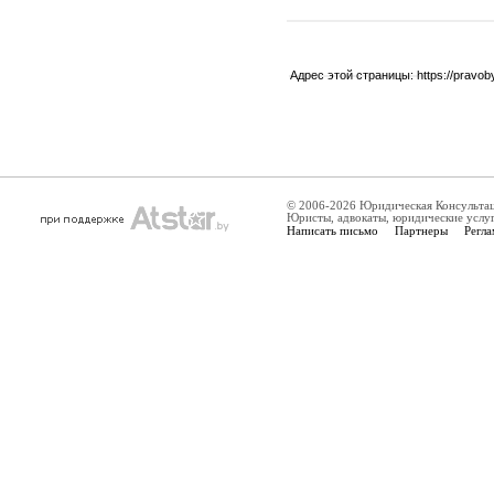
Адрес этой страницы:
https://pravo
© 2006-2026 Юридическая Консульта
Юристы, адвокаты, юридические услу
Написать письмо
Партнеры
Регла