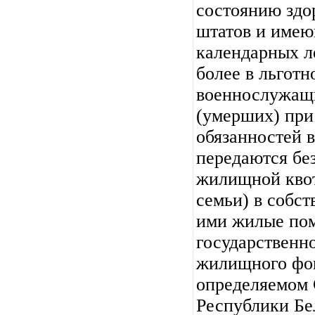
состоянию здо
штатов и имею
календарных ле
более в льгот
военнослужащ
(умерших) при
обязанностей 
передаются бе
жилищной квот
семьи) в собс
ими жилые по
государственн
жилищного фон
определяемом
Республики Бе