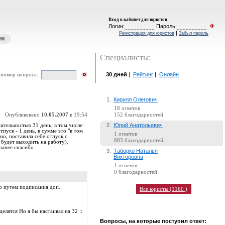
Вход в кабинет для юристов
:
Логин:
Пароль:
|
Регистрация для юристов
Забыл пароль
ик
Специалисты:
30 дней
|
Рейтинг
|
Онлайн
 номер вопроса:
1.
Кирилл Олегович
18 ответов
Опубликовано
10.05.2007
в 19:54
152 благодарностей
2.
Юрий Анатольевич
ительностью 31 день, в том числе:
уск - 1 день, в сумме это "в том
1 ответов
дно, поставила себе отпуск с
883 благодарностей
 будет выходить на работу).
ранее спасибо.
3.
Таборко Наталья
Викторовна
1 ответов
0 благодарностей
го путем подписания доп.
Все юристы (1160 )
лятся Но я бы настаивал на 32 ::
Вопросы, на которые поступил ответ: