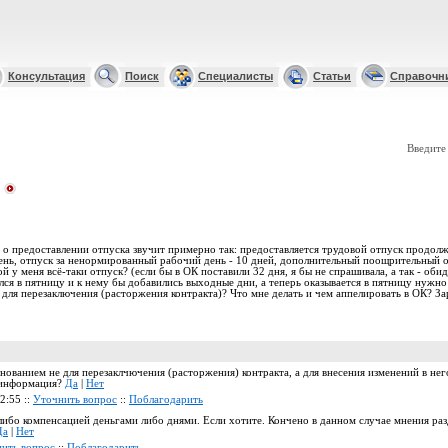
Консультация
Поиск
Специалисты
Статьи
Справочн
Введите
 о предоставлении отпуска звучит примерно так: предоставляется трудовой отпуск продолж
нь, отпуск за ненормированный рабочий день - 10 дней, дополнительный поощрительный отп
ой у меня всё-таки отпуск? (если бы в ОК поставили 32 дня, я бы не спрашивала, а так - оби
лся в пятницу и к нему бы добавились выходные дни, а теперь оказывается в пятницу нужно
 для перезаключения (расторжения контракта)? Что мне делать и чем аппелировать в ОК? За
снованием не для перезаклчючения (расторжения) контракта, а для внесения изменений в не
а информация?
Да
|
Нет
2:55 ::
Уточнить вопрос
::
Поблагодарить
либо компенсацией деньгами либо днями. Если хотите. Кончено в данном случае мнения разде
Да
|
Нет
ить вопрос
::
Поблагодарить