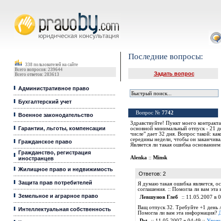
Юридические услуги, Закон, Консультация
Последние вопросы:
338 пользователей на сайте
Всего вопросов: 239644
Задать вопрос
Всего ответов: 283613
Административное право
Бухгалтерский учет
Вопрос №
7742
Военное законодательство
Здравствуйте! Пункт моего контракта
Гарантии, льготы, компенсации
основной минимальный отпуск - 21 де
числе" дает 32 дня. Вопрос такой: как
середины недели, чтобы он заканчива
Гражданское право
Является ли такая ошибка основанием
Гражданство, регистрация
Alenka
::
Minsk
иностранцев
Жилищное право и недвижимость
Ответов: 2
Защита прав потребителей
Я думаю такая ошибка является, о
соглашения. :: Помогла ли вам эт
Земельное и аграрное право
Левшунов Глеб
:: 11.05.2007 в 0
Ващ отпуск 32. Требуйте +1 день 
Интеллектуальная собственность
Помогла ли вам эта информация?
Dst
:: 11.05.2007 в 04:49 ::
Уточн