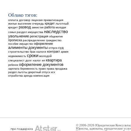
Облако тэгов:
оплата
договор
приватизация
лицензия
кредит
жилье
выселение
очередь
льготный
развод
работа
кредит
амнистия
молодая
наследство
раздел имущества
семья
увольнение
регистрация
общежитие
прописка
распределение
гражданство
оформление
пособие
имущество
алименты
документы
суд
отпуск
контракт
строительство
налоги
брак
армия
сроки
недвижимость
молодой
квартира
специалист
долг
налог
ип
оформление документов
ребенок
продажа
зарплата
беременность
право
права
льготы
раздел
декретный отпуск
иск
отработка
аренда
компенсация
© 2006-2026 Юридическая Консульта
Юристы, адвокаты, юридические услу