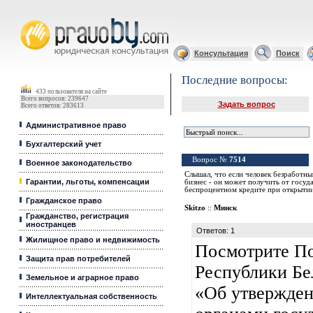
Юридические услуги, Закон, Консультация
Консультация
Поиск
Последние вопросы:
433 пользователя на сайте
Всего вопросов: 239647
Задать вопрос
Всего ответов: 283613
Административное право
Бухгалтерский учет
Вопрос №
7514
Военное законодательство
Слышал, что если человек безработный
Гарантии, льготы, компенсации
бизнес - он может получить от госуд
беспроцентном кредите при открытии
Гражданское право
Skitzo
::
Минск
Гражданство, регистрация
иностранцев
Ответов: 1
Жилищное право и недвижимость
Посмотрите По
Защита прав потребителей
Республики Бел
Земельное и аграрное право
«Об утвержден
Интеллектуальная собственность