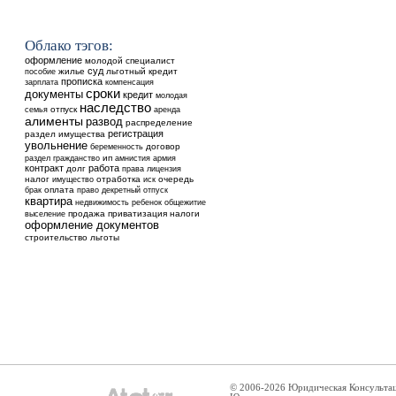
Облако тэгов:
оформление
молодой специалист
суд
жилье
льготный кредит
пособие
прописка
зарплата
компенсация
сроки
документы
кредит
молодая
наследство
отпуск
аренда
семья
алименты
развод
распределение
регистрация
раздел имущества
увольнение
договор
беременность
ип
раздел
гражданство
амнистия
армия
контракт
работа
долг
права
лицензия
налог
отработка
очередь
имущество
иск
оплата
брак
право
декретный отпуск
квартира
недвижимость
ребенок
общежитие
выселение
продажа
приватизация
налоги
оформление документов
строительство
льготы
© 2006-2026 Юридическая Консульта