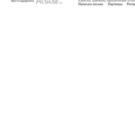
Юристы, адвокаты, юридические услу
Написать письмо
Партнеры
Регла