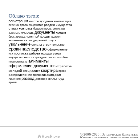
Облако тэгов:
регистрация
льготы
продажа
компенсация
ребенок
общежитие
раздел имущества
права
контракт
отпуск
беременность
амнистия
документы
кредит
очередь
зарплата
аренда
льготный кредит
брак
раздел
выселение
налог
декретный отпуск
увольнение
оплата
строительство
сроки
наследство
оформление
прописка
работа
иск
молодая семья
налоги
ип
имущество
гражданство
пособие
алименты
недвижимость
оформление документов
отработка
квартира
молодой специалист
право
распределение
приватизация
долг
развод
суд
договор
жилье
лицензия
армия
© 2006-2026 Юридическая Консульта
Юристы, адвокаты, юридические услу