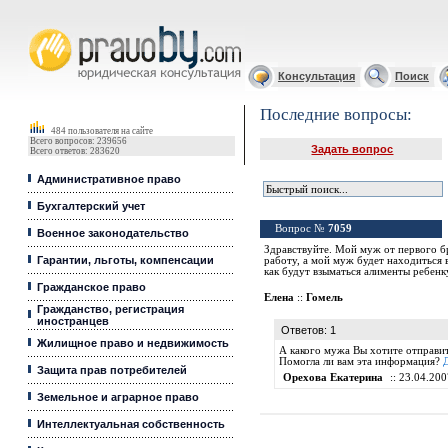
Юридические услуги, Закон, Консультация
Консультация
Поиск
Последние вопросы:
484 пользователя на сайте
Всего вопросов: 239656
Задать вопрос
Всего ответов: 283620
Административное право
Бухгалтерский учет
Вопрос №
7059
Военное законодательство
Здравствуйте. Мой муж от первого бр
Гарантии, льготы, компенсации
работу, а мой муж будет находиться 
как будут взыматься алименты ребенк
Гражданское право
Елена
::
Гомель
Гражданство, регистрация
иностранцев
Ответов: 1
Жилищное право и недвижимость
А какого мужа Вы хотите отправить
Помогла ли вам эта информация?
Защита прав потребителей
Орехова Екатерина
:: 23.04.200
Земельное и аграрное право
Интеллектуальная собственность