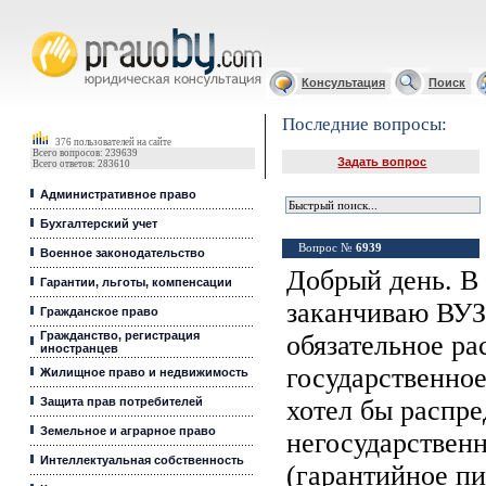
Юридические услуги, Закон, Консультация
Консультация
Поиск
Последние вопросы:
376 пользователей на сайте
Всего вопросов: 239639
Задать вопрос
Всего ответов: 283610
Административное право
Бухгалтерский учет
Вопрос №
6939
Военное законодательство
Добрый день. В 
Гарантии, льготы, компенсации
заканчиваю ВУЗ
Гражданское право
Гражданство, регистрация
обязательное ра
иностранцев
государственно
Жилищное право и недвижимость
Защита прав потребителей
хотел бы распре
Земельное и аграрное право
негосударствен
Интеллектуальная собственность
(гарантийное пи