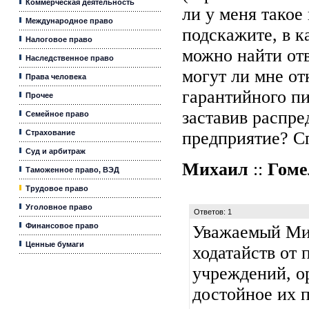
Коммерческая деятельность
ли у меня такое
Международное право
подскажите, в к
Налоговое право
можно найти отв
Наследственное право
могут ли мне от
Права человека
гарантийного пи
Прочее
заставив распре
Семейное право
Страхование
предприятие? С
Суд и арбитраж
Михаил
::
Гоме
Таможенное право, ВЭД
Трудовое право
Уголовное право
Ответов: 1
Финансовое право
Уважаемый Ми
Ценные бумаги
ходатайств от 
учреждений, ор
достойное их п