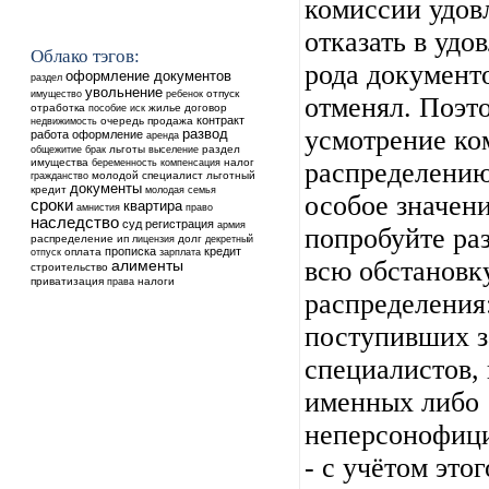
комиссии удов
отказать в удо
Облако тэгов:
рода документ
оформление документов
раздел
увольнение
ребенок
отпуск
имущество
отменял. Поэт
отработка
жилье
договор
пособие
иск
контракт
недвижимость
очередь
продажа
усмотрение ко
развод
работа
оформление
аренда
общежитие
льготы
выселение
раздел
брак
имущества
налог
беременность
компенсация
распределению
молодой специалист
льготный
гражданство
документы
кредит
молодая семья
особое значен
сроки
квартира
амнистия
право
наследство
суд
регистрация
армия
попробуйте ра
распределение
ип
долг
лицензия
декретный
прописка
кредит
оплата
отпуск
зарплата
всю обстановк
алименты
строительство
приватизация
налоги
права
распределения
поступивших з
специалистов,
именных либо
неперсонофици
- с учётом этог