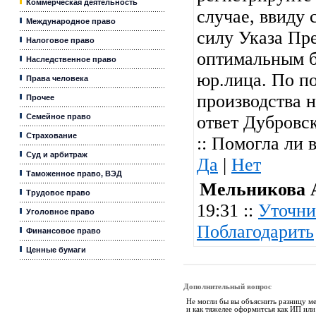
Коммерческая деятельность
случае, ввиду 
Международное право
силу Указа Пр
Налоговое право
оптимальным б
Наследственное право
юр.лица. По п
Права человека
производства н
Прочее
Семейное право
ответ Дубровс
Страхование
:: Помогла ли 
Суд и арбитраж
Да
|
Нет
Таможенное право, ВЭД
Мельникова 
Трудовое право
19:31 ::
Уточни
Уголовное право
Поблагодарить
Финансовое право
Ценные бумаги
Дополнительный вопрос
Не могли бы вы объяснить разницу ме
и как тяжелее оформитсья как ИП или 