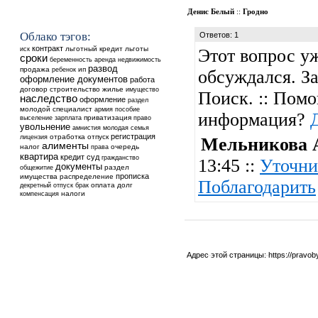
Денис Белый
::
Гродно
Облако тэгов:
Ответов: 1
контракт
льготный кредит
льготы
иск
Этот вопрос у
сроки
аренда
недвижимость
беременность
развод
продажа
ребенок
ип
обсуждался. За
оформление документов
работа
договор
строительство
жилье
имущество
Поиск. :: Помо
наследство
оформление
раздел
молодой специалист
армия
пособие
информация?
выселение
приватизация
зарплата
право
увольнение
амнистия
молодая семья
регистрация
отработка
отпуск
лицензия
Мельникова 
алименты
налог
очередь
права
квартира
кредит
суд
гражданство
13:45 ::
Уточни
документы
общежитие
раздел
прописка
имущества
распределение
Поблагодарить
оплата
долг
декретный отпуск
брак
налоги
компенсация
Адрес этой страницы:
https://pravo