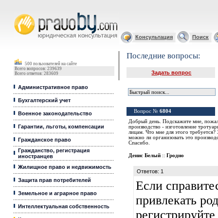
Юридические услуги, Закон, Консультация
Консультация
Поиск
Последние вопросы:
500 пользователей на сайте
Всего вопросов: 239639
Задать вопрос
Всего ответов: 283609
Административное право
Бухгалтерский учет
Вопрос №
6804
Военное законодательство
Добрый день. Подскажите мне, пожал
Гарантии, льготы, компенсации
производство - изготовление тротуар
лицам. Что мне для этого требуется?
можно ли организовать это производс
Гражданское право
Спасибо.
Гражданство, регистрация
Денис Белый
::
Гродно
иностранцев
Жилищное право и недвижимость
Ответов: 1
Защита прав потребителей
Если справитес
Земельное и аграрное право
привлекать ро
Интеллектуальная собственность
регистрируйте