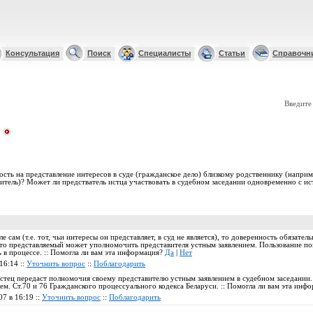
Консультация
Поиск
Специалисты
Статьи
Справочн
Введите
ость на представление интересов в суде (гражданское дело) близкому родственнику (наприм
витель)? Может ли предстватель истца участвовать в судебном заседании одновременно с и
е сам (т.е. тот, чьи интересы он представляет, в суд не является), то доверенность обязатель
, то представляемый может уполномочить представителя устным заявлением. Пользование п
 в процессе. :: Помогла ли вам эта информация?
Да
|
Нет
16:14 ::
Уточнить вопрос
::
Поблагодарить
истец передаст полномочия своему представителю устным заявлением в судебном заседании. 
лем. Ст.70 и 76 Гражданского процессуального кодекса Беларуси. :: Помогла ли вам эта инф
07 в 16:19 ::
Уточнить вопрос
::
Поблагодарить