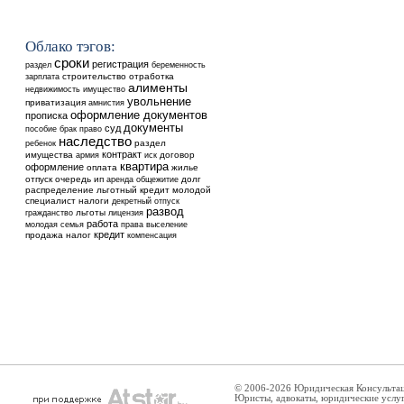
Облако тэгов:
сроки
регистрация
раздел
беременность
строительство
отработка
зарплата
алименты
недвижимость
имущество
увольнение
приватизация
амнистия
оформление документов
прописка
документы
суд
пособие
брак
право
наследство
ребенок
раздел
контракт
имущества
договор
армия
иск
квартира
оформление
оплата
жилье
отпуск
очередь
ип
аренда
общежитие
долг
распределение
льготный кредит
молодой
специалист
налоги
декретный отпуск
развод
льготы
гражданство
лицензия
работа
выселение
молодая семья
права
кредит
продажа
налог
компенсация
© 2006-2026 Юридическая Консульта
Юристы, адвокаты, юридические услу