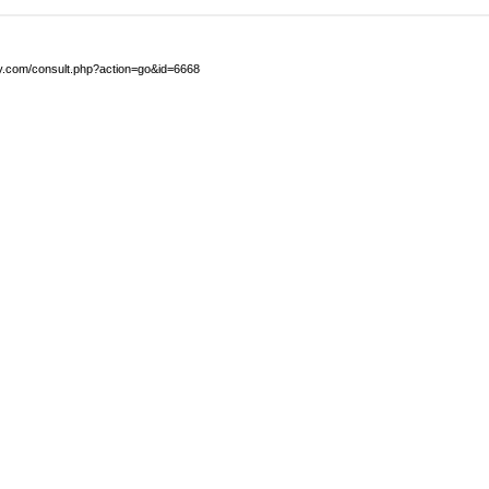
by.com/consult.php?action=go&id=6668