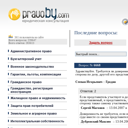
Юридические услуги, Закон, Консультация
Последние вопросы:
361 пользователь на сайте
Всего вопросов: 239647
Задать вопрос
Всего ответов: 283613
Административное право
Бухгалтерский учет
Вопрос №
6668
Военное законодательство
Здравствуйте. Требуется ли доверенн
Гарантии, льготы, компенсации
сторона по делу, другой его предста
Гражданское право
Степан Игорьевич
::
Гродно
Гражданство, регистрация
Ответов: 2
иностранцев
Если представитель участвует в дел
Жилищное право и недвижимость
представляемый, и представитель
сторону также самому участвовать
Защита прав потребителей
Сергей Магонов
:: 13.04.2007 в 
Земельное и аграрное право
Доверенность не требуется, если 
суде вместе со своим представите
Интеллектуальная собственность
Дубровский Максим
:: 13.04.20