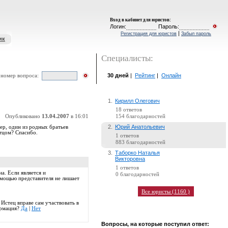
Вход в кабинет для юристов
:
Логин:
Пароль:
|
Регистрация для юристов
Забыл пароль
ик
Специалисты:
30 дней
|
Рейтинг
|
Онлайн
 номер вопроса:
1.
Кирилл Олегович
18 ответов
Опубликовано
13.04.2007
в 16:01
154 благодарностей
2.
Юрий Анатольевич
ер, один из родных братьев
стцом? Спасибо.
1 ответов
883 благодарностей
3.
Таборко Наталья
Викторовна
1 ответов
на. Если является и
0 благодарностей
омощью представителя не лишает
Все юристы (1160 )
Истец вправе сам участвовать в
ормация?
Да
|
Нет
Вопросы, на которые поступил ответ: