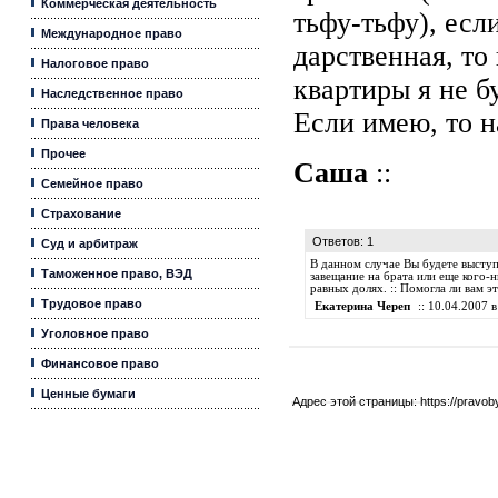
Коммерческая деятельность
тьфу-тьфу), есл
Международное право
дарственная, то 
Налоговое право
квартиры я не б
Наследственное право
Если имею, то н
Права человека
Прочее
Саша
::
Семейное право
Страхование
Ответов: 1
Суд и арбитраж
В данном случае Вы будете выступа
Таможенное право, ВЭД
завещание на брата или еще кого-
равных долях. :: Помогла ли вам 
Трудовое право
Екатерина Череп
:: 10.04.2007 в
Уголовное право
Финансовое право
Ценные бумаги
Адрес этой страницы:
https://pravo