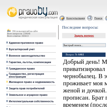
Юридические услуги, Закон, Консультация
Консультация
Поиск
Последние вопросы:
396 пользователей на сайте
Всего вопросов: 239648
Задать вопрос
Всего ответов: 283613
Административное право
Бухгалтерский учет
Вопрос №
6461
Военное законодательство
Добрый день! Мо
Гарантии, льготы, компенсации
приватизировал 
Гражданское право
Гражданство, регистрация
чернобылец. В э
иностранцев
проживает моя м
Жилищное право и недвижимость
Защита прав потребителей
женой и дочкой.
Земельное и аграрное право
прописан. Брат г
Интеллектуальная собственность
временем (после