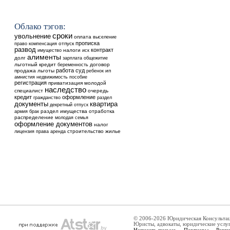
Облако тэгов:
сроки
увольнение
оплата
выселение
прописка
отпуск
право
компенсация
развод
контракт
налоги
имущество
иск
алименты
долг
общежитие
зарплата
льготный кредит
договор
беременность
работа
суд
продажа
льготы
ребенок
ип
недвижимость
амнистия
пособие
регистрация
приватизация
молодой
наследство
специалист
очередь
кредит
оформление
гражданство
раздел
квартира
документы
декретный отпуск
раздел имущества
отработка
армия
брак
распределение
молодая семья
оформление документов
налог
аренда
строительство
жилье
лицензия
права
© 2006-2026 Юридическая Консульта
Юристы, адвокаты, юридические услу