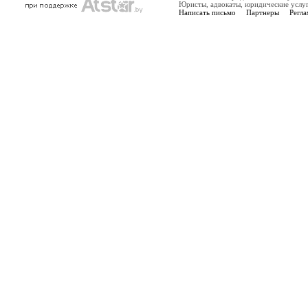
Юристы, адвокаты, юридические услу
Написать письмо
Партнеры
Регла