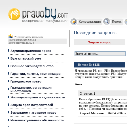
Юридические услуги, Закон, Консультация
Консультация
Поиск
Последние вопросы:
284 пользователя на сайте
Всего вопросов: 239663
Задать вопрос
Всего ответов: 283624
Административное право
Бухгалтерский учет
Вопрос №
6138
Военное законодательство
Я гражданка РБ, он - РБ и Великобри
Гарантии, льготы, компенсации
супругом (как гражданин РБ). Могут л
нему и какие могут быть причины?
Гражданское право
Анна
::
Гражданство, регистрация
иностранцев
Ответов: 1
Жилищное право и недвижимость
Великобритания ВСЕГДА может отк
гражданину(гражданке), а при нал
Защита прав потребителей
ио это вопросы Великобритании, и 
себе. :: Помогла ли вам эта инфо
Земельное и аграрное право
Сергей Магонов
:: 04.04.2007 в 
Интеллектуальная собственность