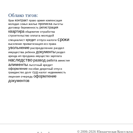
Облако тэгов:
контракт
брак
право
армия
компенсация
прописка
жилье
льготы
молодая семья
регистрация
договор
беременность
квартира
общежитие
отработка
строительство
оплата
молодой
сроки
кредит
специалист
отпуск
налоги
выселение
приватизация
иск
права
увольнение
распределение
раздел
документы
имущества
ребенок
раздел
аренда
ип
продажа
имущество
зарплата
наследство
развод
работа
амнистия
алименты
льготный кредит
оформление
пособие
декретный отпуск
суд
долг
налог
недвижимость
гражданство
оформление
очередь
лицензия
документов
© 2006-2026 Юридическая Консульта