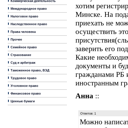
Коммерческая деятельность
хотим регистрир
Международное право
Минске. На пода
Налоговое право
приехать не мож
Наследственное право
осуществить это
Права человека
присутствия(сл
Прочее
заверить его по
Семейное право
Страхование
Какие необходи
Суд и арбитраж
документы и буд
Таможенное право, ВЭД
гражданами РБ и
Трудовое право
иностранным г
Уголовное право
Финансовое право
Анна
::
Ценные бумаги
Ответов: 1
Можно написат