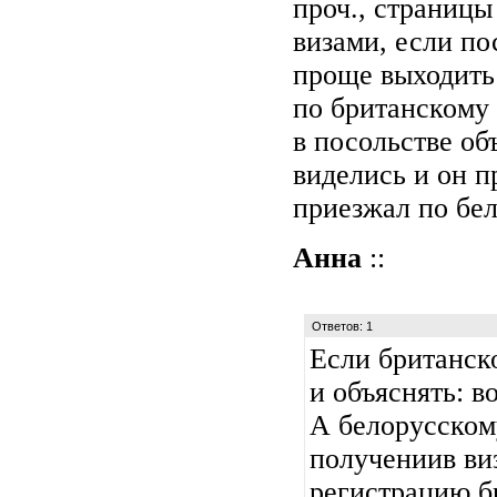
проч., страницы
визами, если по
проще выходить
по британскому 
в посольстве об
виделись и он пр
приезжал по бел
Анна
::
Ответов: 1
Если британско
и объяснять: во
А белорусском
получениив ви
регистрацию б