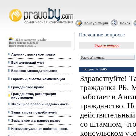
Юридические услуги, Закон, Консультация
Консультация
Поиск
Последние вопросы:
362 пользователя на сайте
Всего вопросов: 239639
Задать вопрос
Всего ответов: 283610
Административное право
Бухгалтерский учет
Вопрос №
5605
Военное законодательство
Здравствуйте! Т
Гарантии, льготы, компенсации
гражданка РБ. 
Гражданское право
Гражданство, регистрация
работает в Англ
иностранцев
гражданство. Но
Жилищное право и недвижимость
Защита прав потребителей
действительный
Земельное и аграрное право
со штампом, что
Интеллектуальная собственность
консульском уч