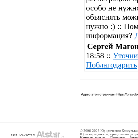
особо не нужн
объяснять можн
нужно :) :: По
информация?
Сергей Маго
18:58 ::
Уточни
Поблагодарить
Адрес этой страницы:
https://pravo
© 2006-2026 Юридическая Консульта
Юристы, адвокаты, юридические услу
Написать письмо
Партнеры
Регла