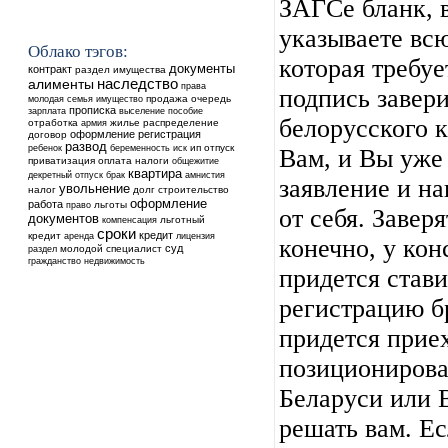
ЗАГСе бланк, 
указываете вс
Облако тэгов:
которая требуе
документы
контракт
раздел имущества
наследство
алименты
права
подпись завери
продажа
очередь
молодая семья
имущество
прописка
выселение
зарплата
пособие
белорусского к
отработка
жилье
распределение
армия
оформление
регистрация
договор
развод
ребенок
ип
отпуск
беременность
иск
Вам, и Вы уже
приватизация
оплата
налоги
общежитие
квартира
декретный отпуск
брак
амнистия
заявление и н
увольнение
налог
долг
строительство
оформление
работа
льготы
право
от себя. Завер
документов
льготный
компенсация
сроки
кредит
кредит
аренда
лицензия
конечно, у кон
суд
молодой специалист
раздел
недвижимость
гражданство
придется стави
регистрацию б
придется приех
позиционирова
Беларуси или 
решать вам. Ес