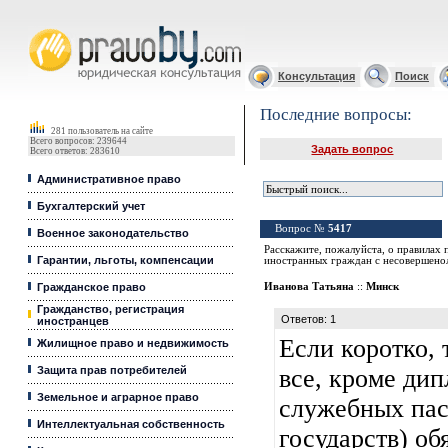
Юридические услуги, Закон, Консультация
Консультация
Поиск
Последние вопросы:
281 пользователь на сайте
Всего вопросов: 239644
Задать вопрос
Всего ответов: 283610
Административное право
Бухгалтерский учет
Вопрос №
5417
Военное законодательство
Расскажите, пожалуйста, о правилах 
Гарантии, льготы, компенсации
иностранных граждан с несовершено
Гражданское право
Иванова Татьяна
::
Минск
Гражданство, регистрация
Ответов: 1
иностранцев
Если коротко, 
Жилищное право и недвижимость
Защита прав потребителей
все, кроме ди
Земельное и аграрное право
служебных пас
Интеллектуальная собственность
государств) об