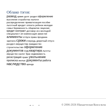
Облако тэгов:
развод
оформление
долг
армия
раздел
выселение
отработка
налоги
распределение
приватизация
пособие
льготный кредит
оплата
ребенок
молодая
общежитие
семья
беременность
лицензия
кредит
контракт
договор
молодой
иск
специалист
ип
компенсация
амнистия
алименты
отпуск
продажа
права
сроки
очередь
зарплата
декретный отпуск
раздел имущества
гражданство
оформление
строительство
документов
квартира
суд
льготы
налог
недвижимость
имущество
брак
увольнение
регистрация
право
документы
прописка
работа
жилье
наследство
аренда
© 2006-2026 Юридическая Консульта