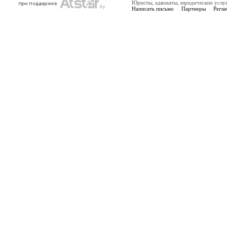
Юристы, адвокаты, юридические услу
Написать письмо
Партнеры
Регла