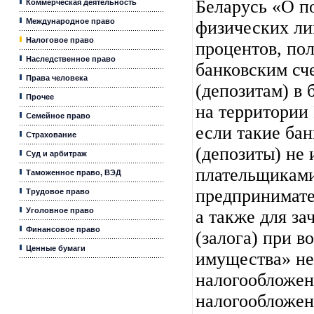
Беларусь «О п
Коммерческая деятельность
Международное право
физических ли
Налоговое право
процентов, по
Наследственное право
банковским сч
Права человека
(депозитам) в 
Прочее
на территории
Семейное право
если такие бан
Страхование
(депозиты) не
Суд и арбитраж
плательщиками
Таможенное право, ВЭД
предпринимате
Трудовое право
Уголовное право
а также для за
Финансовое право
(залога) при 
Ценные бумаги
имущества» не
налогообложен
налогообложени