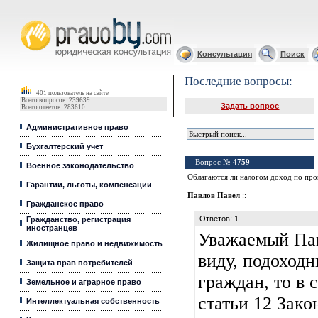
Юридические услуги, Закон, Консультация
Консультация
Поиск
Последние вопросы:
401 пользователь на сайте
Всего вопросов: 239639
Задать вопрос
Всего ответов: 283610
Административное право
Бухгалтерский учет
Вопрос №
4759
Военное законодательство
Облагаются ли налогом доход по проц
Гарантии, льготы, компенсации
Павлов Павел
::
Гражданское право
Ответов: 1
Гражданство, регистрация
иностранцев
Уважаемый Пав
Жилищное право и недвижимость
виду, подоходн
Защита прав потребителей
граждан, то в с
Земельное и аграрное право
статьи 12 Зак
Интеллектуальная собственность