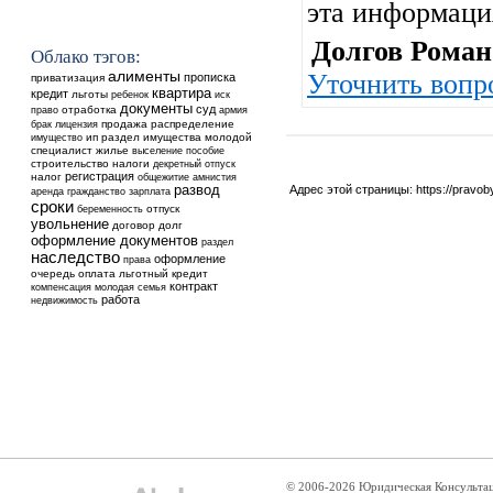
эта информац
Долгов Роман
Облако тэгов:
алименты
Уточнить вопр
прописка
приватизация
квартира
кредит
льготы
ребенок
иск
документы
суд
отработка
право
армия
продажа
распределение
брак
лицензия
ип
раздел имущества
молодой
имущество
специалист
жилье
выселение
пособие
строительство
налоги
декретный отпуск
регистрация
налог
общежитие
амнистия
развод
Адрес этой страницы:
https://pravo
аренда
гражданство
зарплата
сроки
отпуск
беременность
увольнение
договор
долг
оформление документов
раздел
наследство
оформление
права
очередь
оплата
льготный кредит
контракт
компенсация
молодая семья
работа
недвижимость
© 2006-2026 Юридическая Консульта