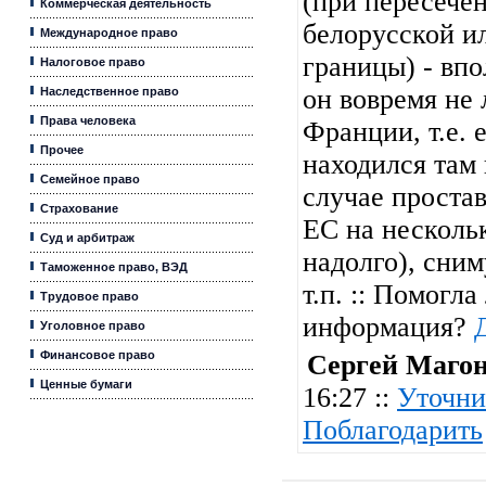
(при пересече
Коммерческая деятельность
белорусской и
Международное право
границы) - впо
Налоговое право
он вовремя не 
Наследственное право
Права человека
Франции, т.е. 
Прочее
находился там 
Семейное право
случае простав
Страхование
ЕС на нескольк
Суд и арбитраж
надолго), сним
Таможенное право, ВЭД
т.п. :: Помогла
Трудовое право
информация?
Уголовное право
Финансовое право
Сергей Маго
Ценные бумаги
16:27 ::
Уточни
Поблагодарить