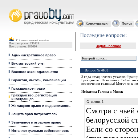
Юридические услуги, Закон, Консультация
Консультация
Поиск
Последние вопросы:
417 пользователей на сайте
Всего вопросов: 239639
Задать вопрос
Всего ответов: 283610
Административное право
Бухгалтерский учет
Вопрос №
4638
Военное законодательство
3 года назад человек уехал во Франци
Гарантии, льготы, компенсации
Гражданство РБ не менял. Сейчас он 
пересечении границы? Могут ли к не
Гражданское право
Нефагина Галина
::
Минск
Гражданство, регистрация
иностранцев
Ответов: 1
Жилищное право и недвижимость
Смотря с чьей
Защита прав потребителей
белорусской ст
Земельное и аграрное право
Если со сторо
Интеллектуальная собственность