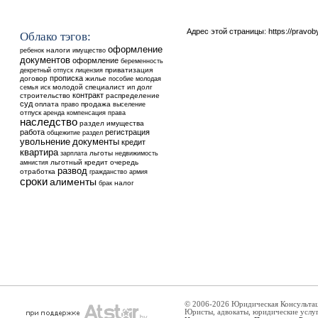
Адрес этой страницы:
https://pravo
Облако тэгов:
оформление
ребенок
налоги
имущество
документов
оформление
беременность
приватизация
декретный отпуск
лицензия
прописка
договор
жилье
пособие
молодая
молодой специалист
ип
долг
семья
иск
контракт
строительство
распределение
суд
оплата
продажа
выселение
право
отпуск
аренда
компенсация
права
наследство
раздел имущества
работа
регистрация
общежитие
раздел
увольнение
документы
кредит
квартира
льготы
недвижимость
зарплата
льготный кредит
очередь
амнистия
развод
отработка
гражданство
армия
сроки
алименты
налог
брак
© 2006-2026 Юридическая Консульта
Юристы, адвокаты, юридические услу