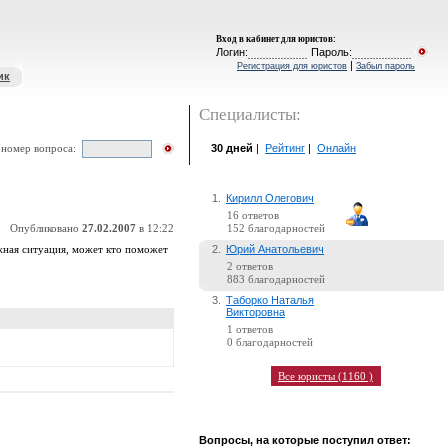
Вход в кабинет для юристов
:
Логин:
Пароль:
|
Регистрация для юристов
Забыл пароль
ик
Специалисты:
30 дней
|
Рейтинг
|
Онлайн
 номер вопроса:
1.
Кирилл Олегович
16 ответов
Опубликовано
27.02.2007
в 12:22
152 благодарностей
2.
Юрий Анатольевич
жная ситуация, может кто поможет
2 ответов
883 благодарностей
3.
Таборко Наталья
Викторовна
1 ответов
0 благодарностей
Все юристы (1160 )
Вопросы, на которые поступил ответ: