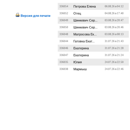
Петрова Елена
336054
06.08.26 в 04:12
Отец
336052
04.08.26 в 17:40
Версия для печати
Шинкевич Сер...
336049
03.08.26 в 20:47
Шинкевич Сер...
336050
03.08.26 в 20:46
Матросова Ек...
336048
03.08.26 в 08:13
Гатовка Екат...
336044
31.07.26 в 21:43
Екатерина
336046
31.07.26 в 21:28
Екатерина
336047
31.07.26 в 21:24
Юлия
336035
24.07.26 в 22:50
Мармыш
336038
24.07.26 в 22:46