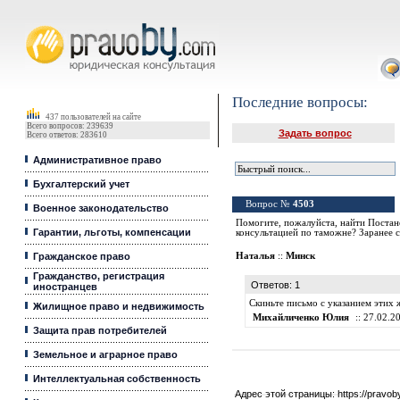
Юридические услуги, Закон, Консультация
Последние вопросы:
437 пользователей на сайте
Всего вопросов: 239639
Задать вопрос
Всего ответов: 283610
Административное право
Бухгалтерский учет
Вопрос №
4503
Военное законодательство
Помогите, пожалуйста, найти Постан
Гарантии, льготы, компенсации
консультацией по таможне? Заранее 
Гражданское право
Наталья
::
Минск
Гражданство, регистрация
Ответов: 1
иностранцев
Скиньте письмо с указанием этих 
Жилищное право и недвижимость
Михайличенко Юлия
:: 27.02.2
Защита прав потребителей
Земельное и аграрное право
Интеллектуальная собственность
Адрес этой страницы:
https://pravo