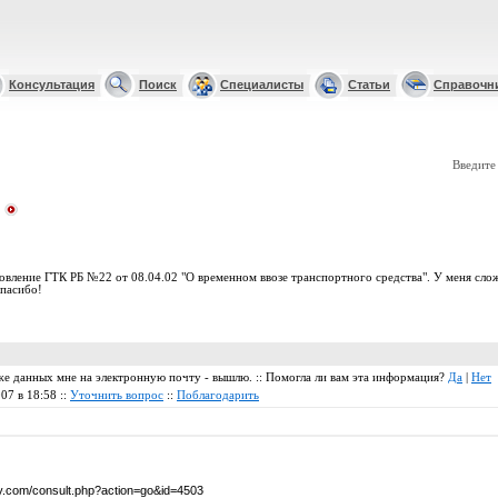
Консультация
Поиск
Специалисты
Статьи
Справочн
Введите
овление ГТК РБ №22 от 08.04.02 "О временном ввозе транспортного средства". У меня сло
спасибо!
же данных мне на электронную почту - вышлю. :: Помогла ли вам эта информация?
Да
|
Нет
007 в 18:58 ::
Уточнить вопрос
::
Поблагодарить
by.com/consult.php?action=go&id=4503