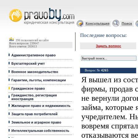
Юридические услуги, Закон, Консультация
Консультация
Поиск
Последние вопросы:
396 пользователей на сайте
Всего вопросов: 239647
Задать вопрос
Всего ответов: 283613
Административное право
Бухгалтерский учет
Вопрос №
4265
Военное законодательство
Я вышел из сост
Гарантии, льготы, компенсации
фирмы, продав 
Гражданское право
Гражданство, регистрация
не вернули дого
иностранцев
займа, которые 
Жилищное право и недвижимость
Защита прав потребителей
учредителем. Н
Земельное и аграрное право
вовремя спрятал
Интеллектуальная собственность
отказываются ве