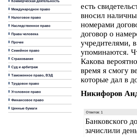
Коммерческая деятельность
есть свидетельст
Международное право
вносил наличные
Налоговое право
номерами догово
Наследственное право
договор о наме
Права человека
учредителями, 
Прочее
упоминаются. Чт
Семейное право
Страхование
Какова вероятно
Суд и арбитраж
время я смогу в
Таможенное право, ВЭД
которые дал в д
Трудовое право
Никифоров Ан
Уголовное право
Финансовое право
Ценные бумаги
Ответов: 1
Банковского до
зачислили ден