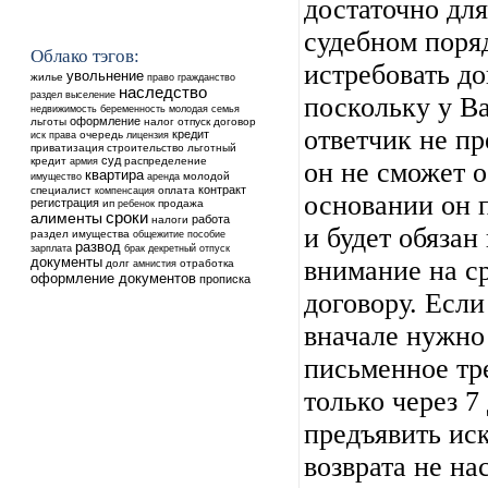
достаточно для
судебном поря
Облако тэгов:
истребовать до
увольнение
жилье
право
гражданство
наследство
выселение
раздел
поскольку у Ва
недвижимость
беременность
молодая семья
оформление
льготы
налог
отпуск
договор
ответчик не пр
кредит
очередь
иск
права
лицензия
приватизация
строительство
льготный
суд
кредит
распределение
армия
он не сможет о
квартира
аренда
молодой
имущество
контракт
специалист
оплата
компенсация
основании он п
регистрация
ип
ребенок
продажа
сроки
алименты
работа
налоги
и будет обязан
раздел имущества
общежитие
пособие
развод
зарплата
брак
декретный отпуск
документы
внимание на ср
долг
отработка
амнистия
оформление документов
прописка
договору. Если
вначале нужно
письменное тре
только через 7
предъявить иск
возврата не на