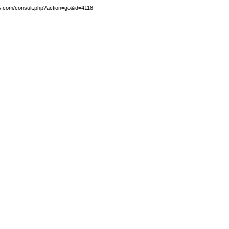
by.com/consult.php?action=go&id=4118