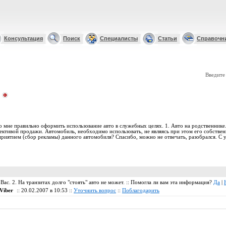
Консультация
Поиск
Специалисты
Статьи
Справочн
Введите
 мне правильно оформить использование авто в служебных целях. 1. Авто на родственнике.
ективой продажи. Автомобиль, необходимо использовать, не являясь при этом его собстве
риятием (сбор рекламы) данного автомобиля? Спасибо, можно не отвечать, разобрался. С у
Вас. 2. На транзитах долго "стоять" авто не может. :: Помогла ли вам эта информация?
Да
|
Viber
:: 20.02.2007 в 10:53 ::
Уточнить вопрос
::
Поблагодарить