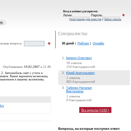
Вход в кабинет для юристов
:
Логин:
Пароль:
|
Регистрация для юристов
Забыл пароль
ик
Специалисты:
30 дней
|
Рейтинг
|
Онлайн
 номер вопроса:
1.
Кирилл Олегович
18 ответов
Опубликовано
19.02.2007
в 21:46
154 благодарностей
2.
Юрий Анатольевич
 2. Автомобиль снят с учета и
нником. Какие варианты возможны,
1 ответов
важением к вашему коллективу,
883 благодарностей
3.
Таборко Наталья
Викторовна
1 ответов
0 благодарностей
Нет
Все юристы (1160 )
Вопросы, на которые поступил ответ: