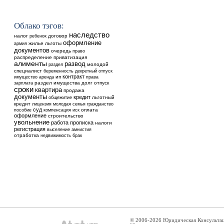
Облако тэгов:
наследство
налог
ребенок
договор
оформление
жилье
льготы
армия
документов
очередь
право
распределение
приватизация
алименты
развод
молодой
раздел
специалист
беременность
декретный отпуск
контракт
аренда
ип
имущество
права
раздел имущества
долг
отпуск
зарплата
сроки
квартира
продажа
документы
кредит
общежитие
льготный
кредит
лицензия
молодая семья
гражданство
суд
оплата
пособие
компенсация
иск
оформление
строительство
увольнение
работа
прописка
налоги
регистрация
выселение
амнистия
отработка
недвижимость
брак
© 2006-2026 Юридическая Консульта