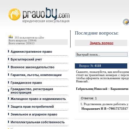
Юридические услуги, Закон, Консультация
Последние вопросы:
393 пользователя на сайте
Всего вопросов: 239646
Задать вопрос
Всего ответов: 283613
Административное право
Бухгалтерский учет
Вопрос №
4118
Военное законодательство
Скажите, пожалуйста, как необходимо
Гарантии, льготы, компенсации
стоит на транзитных номерах с персп
чтобы оформить использование предп
Николай.
Гражданское право
Гражданство, регистрация
Габрильянц Николай
::
Барановичи
иностранцев
Ответов: 1
Жилищное право и недвижимость
1. Родственник должен работать у 
Защита прав потребителей
Некрашевич Н В +79017573317 
Земельное и аграрное право
Интеллектуальная собственность