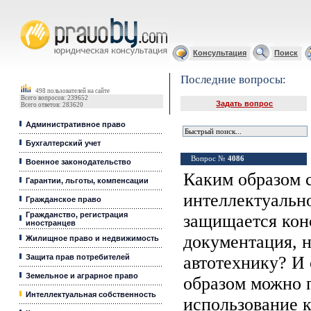
Юридические услуги, Закон, Консультация
Консультация
Поиск
Последние вопросы:
498 пользователей на сайте
Всего вопросов: 239652
Задать вопрос
Всего ответов: 283620
Административное право
Бухгалтерский учет
Вопрос №
4086
Военное законодательство
Каким образом с
Гарантии, льготы, компенсации
интеллектуальн
Гражданское право
Гражданство, регистрация
защищается кон
иностранцев
документация, 
Жилищное право и недвижимость
Защита прав потребителей
автотехнику? И 
Земельное и аграрное право
образом можно п
Интеллектуальная собственность
использование 