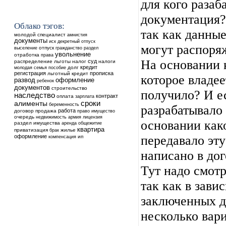
для кого разаб
документация?
Облако тэгов:
так как данные
молодой специалист
амнистия
документы
иск
декретный отпуск
могут распоря
выселение
отпуск
гражданство
раздел
увольнение
отработка
права
На основании 
суд
распределение
льготы
налог
налоги
кредит
долг
молодая семья
пособие
регистрация
прописка
льготный кредит
которое владе
оформление
развод
ребенок
документов
строительство
получило? И е
наследство
контракт
оплата
зарплата
сроки
алименты
беременность
разрабатывало
работа
договор
продажа
право
имущество
очередь
недвижимость
армия
лицензия
основании как
раздел имущества
аренда
общежитие
квартира
приватизация
жилье
брак
оформление
передавало эт
ип
компенсация
написано в дог
Тут надо смотр
так как в зави
заключенных д
несколько вари