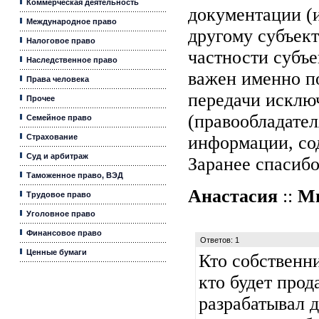
Коммерческая деятельность
документации (и
Международное право
другому субъект
Налоговое право
частности субъе
Наследственное право
важен именно п
Права человека
передачи исклю
Прочее
(правообладател
Семейное право
Страхование
информации, со
Суд и арбитраж
Заранее спасибо
Таможенное право, ВЭД
Анастасия
::
Ми
Трудовое право
Уголовное право
Финансовое право
Ответов: 1
Ценные бумаги
Кто собственн
кто будет прода
разрабатывал 