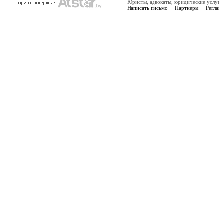
Юристы, адвокаты, юридические услу
Написать письмо
Партнеры
Регла