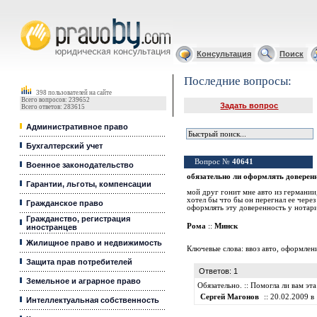
Юридические услуги, Закон, Консультация
Консультация
Поиск
Последние вопросы:
398 пользователей на сайте
Всего вопросов: 239652
Задать вопрос
Всего ответов: 283615
Административное право
Бухгалтерский учет
Вопрос №
40641
Военное законодательство
обязательно ли оформлять доверенн
Гарантии, льготы, компенсации
мой друг гонит мне авто из германии,
хотел бы что бы он перегнал ее через
Гражданское право
оформлять эту доверенность у нотар
Гражданство, регистрация
Рома
::
Минск
иностранцев
Жилищное право и недвижимость
Ключевые слова:
ввоз авто
,
оформлени
Защита прав потребителей
Ответов: 1
Земельное и аграрное право
Обязательно. :: Помогла ли вам э
Сергей Магонов
:: 20.02.2009 в 
Интеллектуальная собственность