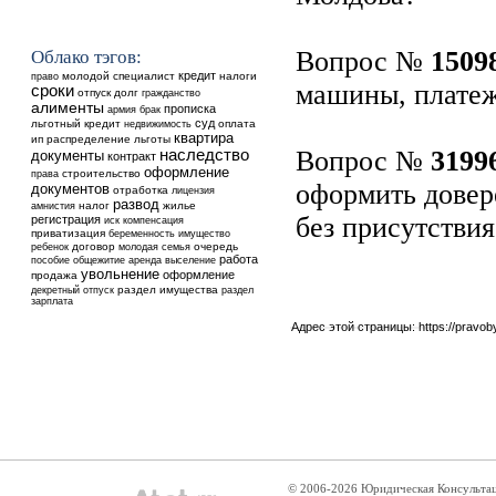
Вопрос №
1509
Облако тэгов:
кредит
молодой специалист
налоги
право
машины, плате
сроки
отпуск
долг
гражданство
алименты
прописка
армия
брак
суд
льготный кредит
недвижимость
оплата
квартира
ип
распределение
льготы
Вопрос №
3199
наследство
документы
контракт
оформление
строительство
права
оформить довер
документов
отработка
лицензия
развод
налог
жилье
амнистия
без присутстви
регистрация
иск
компенсация
приватизация
беременность
имущество
ребенок
договор
очередь
молодая семья
работа
общежитие
аренда
выселение
пособие
увольнение
оформление
продажа
раздел имущества
декретный отпуск
раздел
зарплата
Адрес этой страницы:
https://pravo
© 2006-2026 Юридическая Консульта