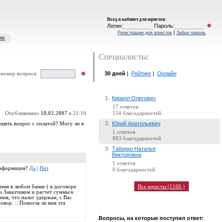
Вход в кабинет для юристов
:
Логин:
Пароль:
|
Регистрация для юристов
Забыл пароль
ик
Специалисты:
30 дней
|
Рейтинг
|
Онлайн
 номер вопроса:
1.
Кирилл Олегович
17 ответов
Опубликовано
18.02.2007
в 21:16
154 благодарностей
2.
Юрий Анатольевич
ешить вопрос с оплатой? Могу ли я
1 ответов
883 благодарностей
3.
Таборко Наталья
Викторовна
1 ответов
 информация?
Да
|
Нет
0 благодарностей
Все юристы (1160 )
имя в любом банке ( в договоре
н Заказчиком и расчет суммы к
ия, что налог удержан, с Вас
вор. :: Помогла ли вам эта
Вопросы, на которые поступил ответ: