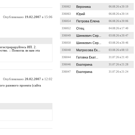
Вероника
336062
06.08.26 в 20:19
Юрий
336063
06.08.26 в 20:14
Опубликовано
19.02.2007
в 15:06
Петрова Елена
336054
06.08.26 в 20:06
Отец
336052
04.08.26 в 17:40
Шинкевич Сер...
336049
03.08.26 в 20:47
Шинкевич Сер...
336050
03.08.26 в 20:46
регистририруйтесь ИП. 2.
Матросова Ек...
336048
03.08.26 в 08:13
тво. :: Помогла ли вам эта
Гатовка Екат...
336044
31.07.26 в 21:43
Екатерина
336046
31.07.26 в 21:28
Екатерина
336047
31.07.26 в 21:24
Опубликовано
20.02.2007
в 12:02
ого разового проекта (сайта