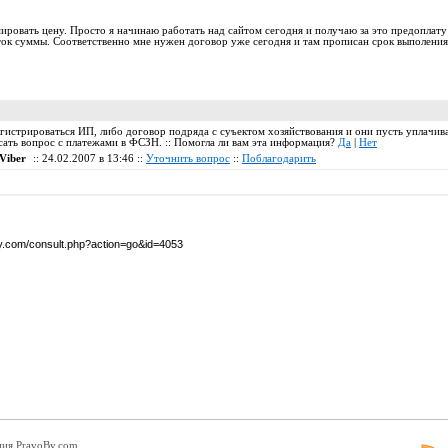
мировать цену. Просто я начинаю работать над сайтом сегодня и получаю за это предоплату 
ток суммы. Соответственно мне нужен договор уже сегодня и там прописан срок выполения
гистрироваться ИП, либо договор подряда с суъектом хозяйствования и они пусть уплачива
сать вопрос с платежами в ФСЗН. :: Помогла ли вам эта информация?
Да
|
Нет
Viber
:: 24.02.2007 в 13:46 ::
Уточнить вопрос
::
Поблагодарить
by.com/consult.php?action=go&id=4053
ция PravoBy.com