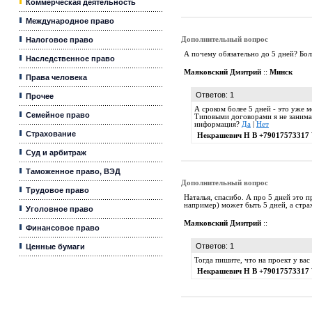
Коммерческая деятельность
Международное право
Налоговое право
Дополнительный вопрос
А почему обязательно до 5 дней? Бол
Наследственное право
Маяковский Дмитрий
::
Минск
Права человека
Ответов: 1
Прочее
А сроком более 5 дней - это уже 
Семейное право
Типовыми договорами я не занимаю
информация?
Да
|
Нет
Страхование
Некрашевич Н В +79017573317 
Суд и арбитраж
Таможенное право, ВЭД
Дополнительный вопрос
Трудовое право
Наталья, спасибо. А про 5 дней это п
например) может быть 5 дней, а страх
Уголовное право
Маяковский Дмитрий
::
Финансовое право
Ответов: 1
Ценные бумаги
Тогда пишите, что на проект у ва
Некрашевич Н В +79017573317 