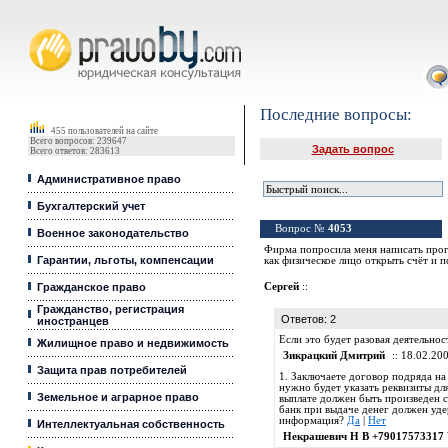
Юридические услуги, Закон, Консультация
Последние вопросы:
455 пользователей на сайте
Всего вопросов: 239647
Задать вопрос
Всего ответов: 283613
Административное право
Бухгалтерский учет
Вопрос №
4053
Военное законодательство
Фирма попросила меня написать прогр
Гарантии, льготы, компенсации
как физическое лицо открыть счёт и 
Гражданское право
Сергей
::
Гражданство, регистрация
Ответов: 2
иностранцев
Если это будет разовая деятельнос
Жилищное право и недвижимость
Зикрацкий Дмитрий
:: 18.02.200
Защита прав потребителей
1. Заключаете договор подряда на
нужно будет указать реквизиты дл
Земельное и аграрное право
выплате должен быть произведен с
банк при выдаче денег должен уде
информация?
Да
|
Нет
Интеллектуальная собственность
Некрашевич Н В +79017573317 