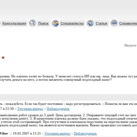
Консультация
Поиск
Специалисты
Статьи
Справочн
Введите
амму. Но платить хотят по безналу. У меня нет статуса ИП или юр. лица. Как можно тут р
получить деньги на него, а потом заплатить совокупный подоходный налог?
ть - пожалуйста. Если так будет постоянно - надо регистрироваться. :: Помогла ли вам эта
7 в 21:50 ::
Уточнить вопрос
::
Поблагодарить
 выполнение работ сроком до 5 дней. Цена договорная. 2. Открываете текущий счет на свое 
я зачисления денег). 3. В назначении платежа должно быть указано, что подоходный уплаче
 учетом этой составляющей. При отсутствии в платежном поручении на перечисление указан
ржать подоходный налог, так является источником выплаты. Важно правильно составить дого
Viber
:: 19.02.2007 в 11:21 ::
Уточнить вопрос
::
Поблагодарить