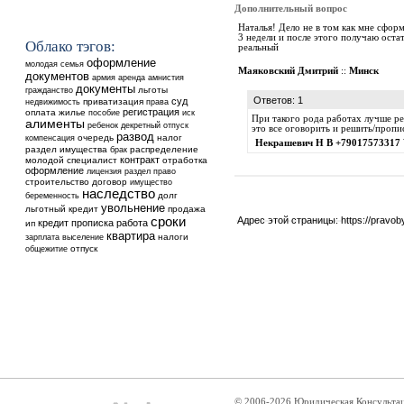
Дополнительный вопрос
Наталья! Дело не в том как мне сфор
3 недели и после этого получаю оста
Облако тэгов:
реальный
оформление
молодая семья
Маяковский Дмитрий
::
Минск
документов
аренда
армия
амнистия
документы
льготы
гражданство
Ответов: 1
суд
недвижимость
приватизация
права
регистрация
оплата
жилье
пособие
иск
При такого рода работах лучше ре
алименты
ребенок
декретный отпуск
это все оговорить и решить/пропи
развод
очередь
налог
компенсация
Некрашевич Н В +79017573317 
раздел имущества
распределение
брак
контракт
молодой специалист
отработка
оформление
лицензия
раздел
право
строительство
договор
имущество
наследство
долг
беременность
увольнение
льготный кредит
продажа
сроки
Адрес этой страницы:
https://pravo
кредит
прописка
работа
ип
квартира
выселение
налоги
зарплата
общежитие
отпуск
© 2006-2026 Юридическая Консульта