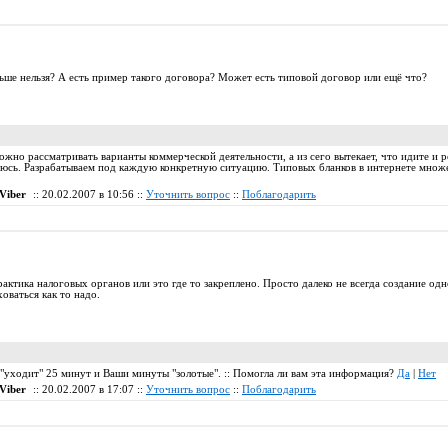
ьше нельзя? А есть пример такого договора? Может есть типовой договор или ещё что?
можно рассматривать варианты коммерческой деятельности, а из сего вытекает, что идите и 
сь. Разрабатываем под каждую конкретную ситуацию. Типовых бланков в интернете множес
Viber
:: 20.02.2007 в 10:56 ::
Уточнить вопрос
::
Поблагодарить
рактика налоговых органов или это где то закреплено. Просто далеко не всегда создание одн
оваться как то надо.
с "уходит" 25 минут и Ваши минуты "золотые". :: Помогла ли вам эта информация?
Да
|
Нет
Viber
:: 20.02.2007 в 17:07 ::
Уточнить вопрос
::
Поблагодарить