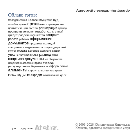
Адрес этой страницы:
https://pravo
Облако тэгов:
суд
налоги
молодая семья
имущество
сроки
налог
пособие
права
гражданство
регистрация
приватизация
льготы
аренда
прописка
отработка
льготный
амнистия
контракт
кредит
раздел имущества
оформление
работа
ребенок
документов
продажа
молодой
специалист
недвижимость
отпуск
декретный
оплата
договор
отпуск
зарплата
раздел
увольнение
развод
жилье
брак
квартира
документы
ип
общежитие
выселение
очередь
лицензия
право
оформление
распределение
беременность
алименты
строительство
иск
армия
наследство
кредит
долг
компенсация
© 2006-2026 Юридическая Консульта
Юристы, адвокаты, юридические услу