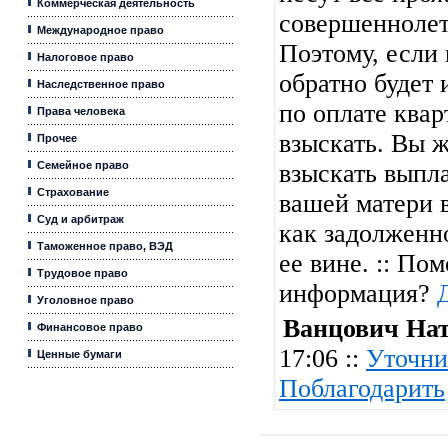
Коммерческая деятельность
совершеннолет
Международное право
Поэтому, если
Налоговое право
обратно будет
Наследственное право
по оплате квар
Права человека
взыскать. Вы ж
Прочее
Семейное право
взыскать выпл
Страхование
вашей матери в
Суд и арбитраж
как задолженн
Таможенное право, ВЭД
ее вине. :: Пом
Трудовое право
информация?
Уголовное право
Ванцович На
Финансовое право
17:06 ::
Уточни
Ценные бумаги
Поблагодарить