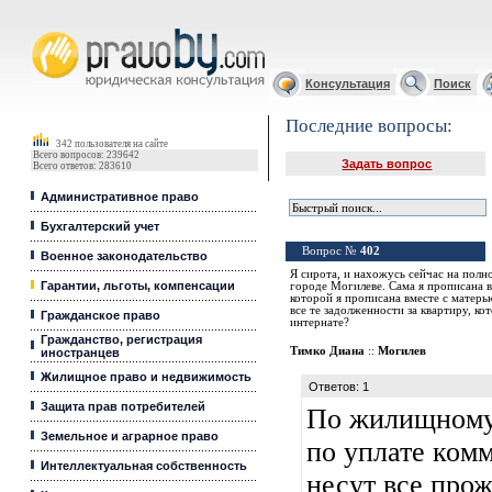
Юридические услуги, Закон, Консультация
Консультация
Поиск
Последние вопросы:
342 пользователя на сайте
Всего вопросов: 239642
Задать вопрос
Всего ответов: 283610
Административное право
Бухгалтерский учет
Вопрос №
402
Военное законодательство
Я сирота, и нахожусь сейчас на полн
Гарантии, льготы, компенсации
городе Могилеве. Сама я прописана в
которой я прописана вместе с матерь
все те задолженности за квартиру, ко
Гражданское право
интернате?
Гражданство, регистрация
Тимко Диана
::
Могилев
иностранцев
Жилищное право и недвижимость
Ответов: 1
Защита прав потребителей
По жилищному 
Земельное и аграрное право
по уплате ком
Интеллектуальная собственность
несут все про